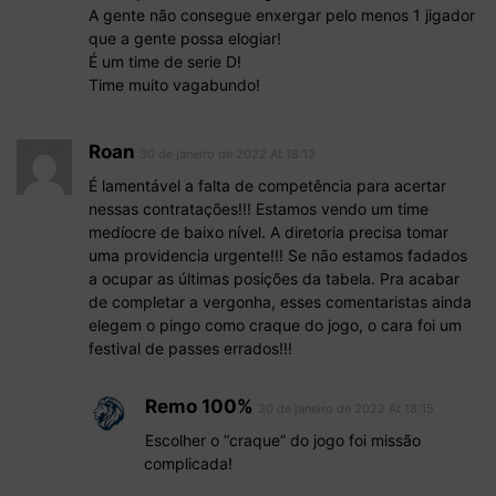
A gente não consegue enxergar pelo menos 1 jigador
que a gente possa elogiar!
É um time de serie D!
Time muito vagabundo!
Roan
30 de janeiro de 2022 At 18:13
É lamentável a falta de competência para acertar
nessas contratações!!! Estamos vendo um time
medíocre de baixo nível. A diretoria precisa tomar
uma providencia urgente!!! Se não estamos fadados
a ocupar as últimas posições da tabela. Pra acabar
de completar a vergonha, esses comentaristas ainda
elegem o pingo como craque do jogo, o cara foi um
festival de passes errados!!!
Remo 100%
30 de janeiro de 2022 At 18:15
Escolher o “craque” do jogo foi missão
complicada!