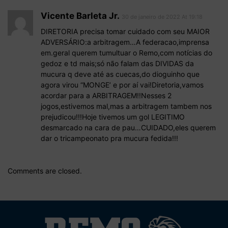
Vicente Barleta Jr.
30 de janeiro de 2022 At 19:18
DIRETORIA precisa tomar cuidado com seu MAIOR
ADVERSÁRIO:a arbitragem…A federacao,imprensa
em.geral querem tumultuar o Remo,com notícias do
gedoz e td mais;só não falam das DIVIDAS da
mucura q deve até as cuecas,do dioguinho que
agora virou “MONGE’ e por aí vai!Diretoria,vamos
acordar para a ARBITRAGEM!!Nesses 2
jogos,estivemos mal,mas a arbitragem tambem nos
prejudicou!!!Hoje tivemos um gol LEGITIMO
desmarcado na cara de pau…CUIDADO,eles querem
dar o tricampeonato pra mucura fedida!!!
Comments are closed.