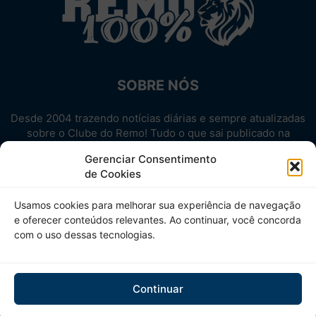
SOBRE NÓS
Desde 2004 trazendo notícias diárias e sempre atualizadas
sobre o Clube do Remo! Tudo o que sai publicado na
internet sobre o Leão, reunido em um único lugar!
Gerenciar Consentimento
Aproveite! Site não-oficial.
de Cookies
SIGA-NOS
Usamos cookies para melhorar sua experiência de navegação
e oferecer conteúdos relevantes. Ao continuar, você concorda
com o uso dessas tecnologias.
Continuar