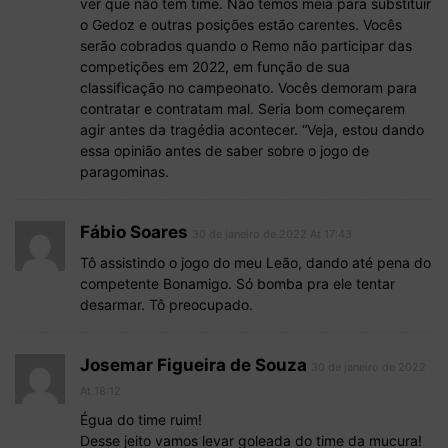
ver que não tem time. Não temos meia para substituir
o Gedoz e outras posições estão carentes. Vocês
serão cobrados quando o Remo não participar das
competições em 2022, em função de sua
classificação no campeonato. Vocês demoram para
contratar e contratam mal. Seria bom começarem
agir antes da tragédia acontecer. “Veja, estou dando
essa opinião antes de saber sobre o jogo de
paragominas.
Fábio Soares
30 de janeiro de 2022 At 17:43
Tô assistindo o jogo do meu Leão, dando até pena do
competente Bonamigo. Só bomba pra ele tentar
desarmar. Tô preocupado.
Josemar Figueira de Souza
30 de janeiro de 2022
At 18:12
Égua do time ruim!
Desse jeito vamos levar goleada do time da mucura!