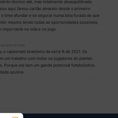
mérito técnico até, mas totalmente desequilibrado
ou aqui (levou cartão amarelo desde o primeiro
 o time afundar e se segurar numa bóia furada de que
umbir mesmo tendo todas as oportunidades possíveis,
o importante na vida e no jogo.
o de 2022 At 11:04
 o capeonato brasileiro da serie B de 2021. Os
am um trabalho com todos os jogadores do plantel.
. Porque ele tem um gande potencial futebolistico.
dade azulina.