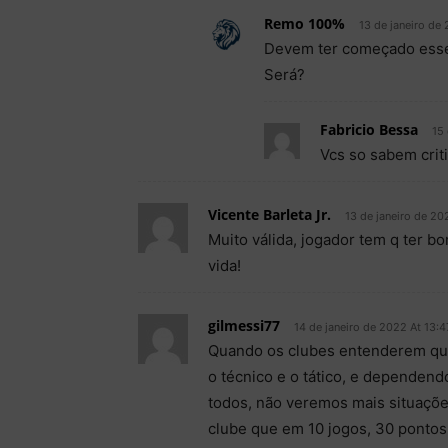
Remo 100%
13 de janeiro de
Devem ter começado esse 
Será?
Fabricio Bessa
15 
Vcs so sabem cri
Vicente Barleta Jr.
13 de janeiro de 20
Muito válida, jogador tem q ter b
vida!
gilmessi77
14 de janeiro de 2022 At 13:4
Quando os clubes entenderem que 
o técnico e o tático, e depende
todos, não veremos mais situaçõ
clube que em 10 jogos, 30 pontos