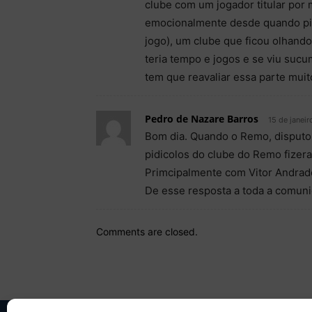
clube com um jogador titular por 
emocionalmente desde quando pis
jogo), um clube que ficou olhando
teria tempo e jogos e se viu suc
tem que reavaliar essa parte muit
Pedro de Nazare Barros
15 de janeir
Bom dia. Quando o Remo, disputou
pidicolos do clube do Remo fizer
Primcipalmente com Vitor Andrade
De esse resposta a toda a comuni
Comments are closed.