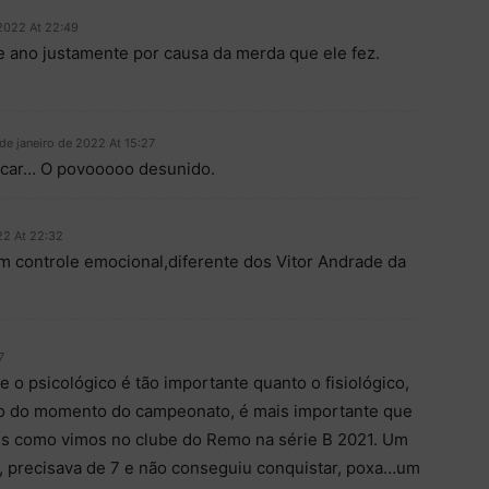
 2022 At 22:49
ano justamente por causa da merda que ele fez.
de janeiro de 2022 At 15:27
ticar… O povooooo desunido.
22 At 22:32
om controle emocional,diferente dos Vitor Andrade da
7
o psicológico é tão importante quanto o fisiológico,
ndo do momento do campeonato, é mais importante que
es como vimos no clube do Remo na série B 2021. Um
, precisava de 7 e não conseguiu conquistar, poxa…um