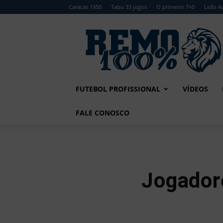
Caracas 1950
Tabu 33 jogos
O primeiro 7×0
Leão Az
Remo
100%
FUTEBOL PROFISSIONAL
VÍDEOS
FALE CONOSCO
Jogadore