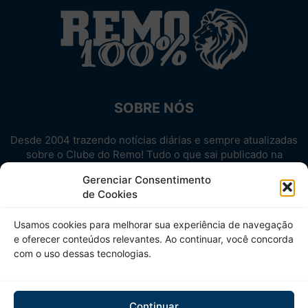
SOBRE NÓS
Desde 2004 trazendo notícias diárias e sempre atualizadas
sobre o Clube do Remo! Tudo o que sai publicado na
internet sobre o Leão, reunido em um único lugar!
Gerenciar Consentimento
Aproveite! Site não-oficial.
de Cookies
SIGA-NOS
Usamos cookies para melhorar sua experiência de navegação
e oferecer conteúdos relevantes. Ao continuar, você concorda
com o uso dessas tecnologias.
Continuar