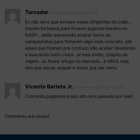
Torcedor
18 de março de 2022 At 17:16
Eu não sei o que pensam esses dirigentes do Leão…
trazem bichados para ficarem jogando baralho no
NASP….estão esperando acabar todos os
campeonatos para firmarem algo mais concreto, até
esses que fizeram pre contrato irão acabar desistindo
e buscando outro clube…aí meu irmão, chapéu da
viajem…só ficará refugo no.mercado…é difícil, mas
tem que aturar, engolir e torcer pra dar certo.
Vicente Barleta Jr.
18 de março de 2022 At 18:04
Concordo,pagamos preço alto ano passado por isso!
Comments are closed.