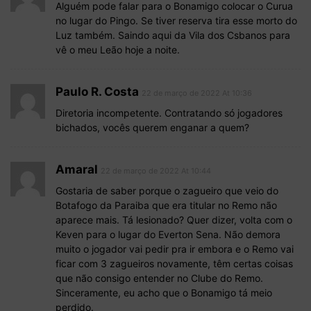
Alguém pode falar para o Bonamigo colocar o Curua
no lugar do Pingo. Se tiver reserva tira esse morto do
Luz também. Saindo aqui da Vila dos Csbanos para
vê o meu Leão hoje a noite.
Paulo R. Costa
22 de março de 2022 At 10:36
Diretoria incompetente. Contratando só jogadores
bichados, vocês querem enganar a quem?
Amaral
22 de março de 2022 At 10:44
Gostaria de saber porque o zagueiro que veio do
Botafogo da Paraiba que era titular no Remo não
aparece mais. Tá lesionado? Quer dizer, volta com o
Keven para o lugar do Everton Sena. Não demora
muito o jogador vai pedir pra ir embora e o Remo vai
ficar com 3 zagueiros novamente, têm certas coisas
que não consigo entender no Clube do Remo.
Sinceramente, eu acho que o Bonamigo tá meio
perdido.