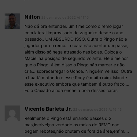
Nilton
22 de março de 2022 At 11:10
Não dá pra entender. um time como o remo jogar
com lateral improvisado de zagueiro desde o ano
passado.. UM ABSURDO ISSO. Outra o Pingo não é
jogador para o remo… o cara não acertar um passe,
além disso só hega atrasado nas bolas. Coloca o
Maciel na posição de segundo volante. Ele é melhor
que o Pingo. Além disso o Pingo não marcar e não
cria… sobrecarregar o Uchoa. Ninguém ve isso. Outra
o Lua tá matando e esse Rony é muito ruim. Mande
esse executivo embora que também é outro fraco….
Eo o Caxiado ainda enche a bola desses caras
Vicente Barleta Jr.
22 de março de 2022 At 16:45
Realmente o Pingo está errando passes d 2
mas,incrivel;na verdade os meias do REMO nao
pegam rebotes,não chutam de fora da área,enfim….