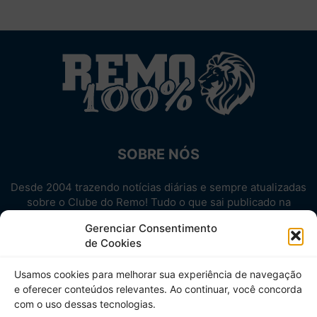
SOBRE NÓS
Desde 2004 trazendo notícias diárias e sempre atualizadas
sobre o Clube do Remo! Tudo o que sai publicado na
internet sobre o Leão, reunido em um único lugar!
Gerenciar Consentimento
Aproveite! Site não-oficial.
de Cookies
SIGA-NOS
Usamos cookies para melhorar sua experiência de navegação
e oferecer conteúdos relevantes. Ao continuar, você concorda
com o uso dessas tecnologias.