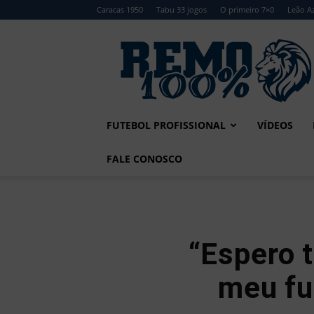
Caracas 1950
Tabu 33 jogos
O primeiro 7×0
Leão Az
Remo
100%
FUTEBOL PROFISSIONAL
VÍDEOS
FALE CONOSCO
“Espero 
meu fut