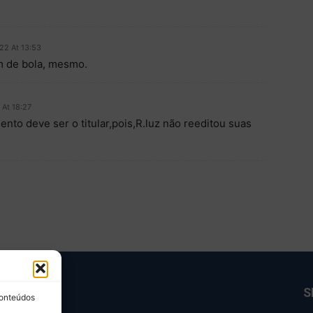
022 At 13:53
m de bola, mesmo.
 At 18:27
to deve ser o titular,pois,R.luz não reeditou suas
BRE NÓS
S
conteúdos