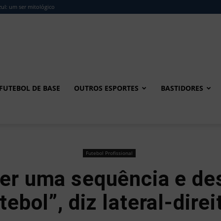
ul: um ser mitológico
FUTEBOL DE BASE
OUTROS ESPORTES
BASTIDORES
Futebol Profissional
ter uma sequência e de
ebol”, diz lateral-dire