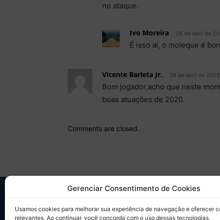
no ataque.
Ivo Moreira
28 de abril de 2
É isso aí, o moleque é bo
Vicente Barleta Jr.
28 de abril de 2022
Bom jogador,acho que neste momen
boas atuações de 2020.
Comments are closed.
Gerenciar Consentimento de Cookies
SO
Usamos cookies para melhorar sua experiência de navegação e oferecer 
relevantes. Ao continuar, você concorda com o uso dessas tecnologias.