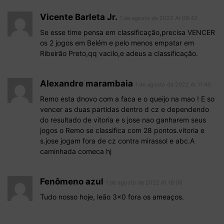
Vicente Barleta Jr.
1 de agosto de 2022 At 09:42
Se esse time pensa em classificação,precisa VENCER
os 2 jogos em Belém e pelo menos empatar em
Ribeirão Preto,qq vacilo,e adeus a classificação.
Alexandre marambaia
1 de agosto de 2022 At 11:40
Remo esta dnovo com a faca e o queijo na mao ! E so
vencer as duas partidas dentro d cz e dependendo
do resultado de vitoria e s jose nao ganharem seus
jogos o Remo se classifica com 28 pontos.vitoria e
s.jose jogam fora de cz contra mirassol e abc.A
caminhada comeca hj
Fenômeno azul
1 de agosto de 2022 At 18:08
Tudo nosso hoje, leão 3×0 fora os ameaços.