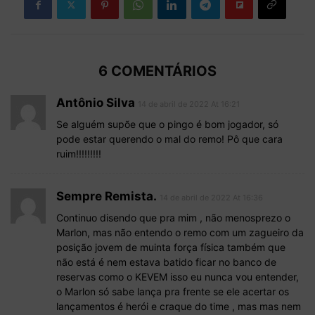
6 COMENTÁRIOS
Antônio Silva
14 de abril de 2022 At 16:21
Se alguém supõe que o pingo é bom jogador, só
pode estar querendo o mal do remo! Pô que cara
ruim!!!!!!!!!
Sempre Remista.
14 de abril de 2022 At 16:36
Continuo disendo que pra mim , não menosprezo o
Marlon, mas não entendo o remo com um zagueiro da
posição jovem de muinta força física também que
não está é nem estava batido ficar no banco de
reservas como o KEVEM isso eu nunca vou entender,
o Marlon só sabe lança pra frente se ele acertar os
lançamentos é herói e craque do time , mas mas nem