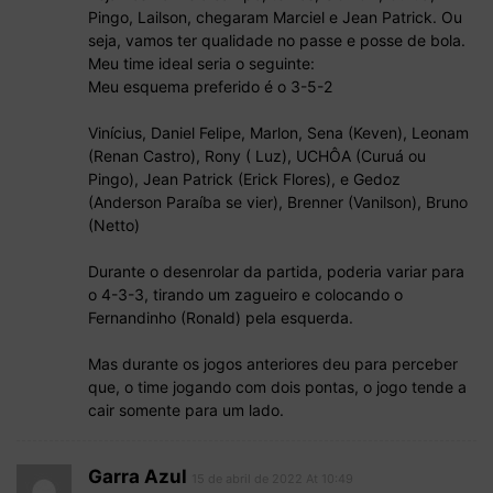
Pingo, Lailson, chegaram Marciel e Jean Patrick. Ou
seja, vamos ter qualidade no passe e posse de bola.
Meu time ideal seria o seguinte:
Meu esquema preferido é o 3-5-2
Vinícius, Daniel Felipe, Marlon, Sena (Keven), Leonam
(Renan Castro), Rony ( Luz), UCHÔA (Curuá ou
Pingo), Jean Patrick (Erick Flores), e Gedoz
(Anderson Paraíba se vier), Brenner (Vanilson), Bruno
(Netto)
Durante o desenrolar da partida, poderia variar para
o 4-3-3, tirando um zagueiro e colocando o
Fernandinho (Ronald) pela esquerda.
Mas durante os jogos anteriores deu para perceber
que, o time jogando com dois pontas, o jogo tende a
cair somente para um lado.
Garra Azul
15 de abril de 2022 At 10:49