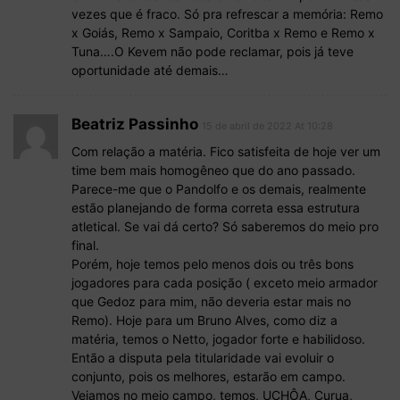
vezes que é fraco. Só pra refrescar a memória: Remo
x Goiás, Remo x Sampaio, Coritba x Remo e Remo x
Tuna….O Kevem não pode reclamar, pois já teve
oportunidade até demais…
Beatriz Passinho
15 de abril de 2022 At 10:28
Com relação a matéria. Fico satisfeita de hoje ver um
time bem mais homogêneo que do ano passado.
Parece-me que o Pandolfo e os demais, realmente
estão planejando de forma correta essa estrutura
atletical. Se vai dá certo? Só saberemos do meio pro
final.
Porém, hoje temos pelo menos dois ou três bons
jogadores para cada posição ( exceto meio armador
que Gedoz para mim, não deveria estar mais no
Remo). Hoje para um Bruno Alves, como diz a
matéria, temos o Netto, jogador forte e habilidoso.
Então a disputa pela titularidade vai evoluir o
conjunto, pois os melhores, estarão em campo.
Vejamos no meio campo, temos, UCHÔA, Curua,