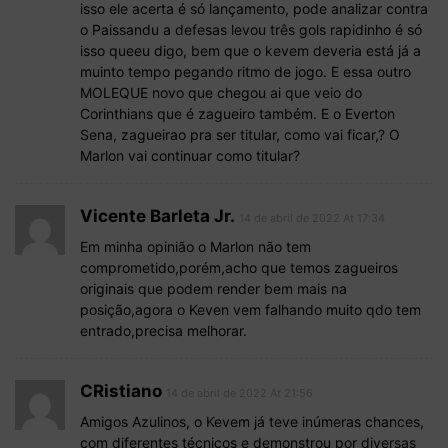
isso ele acerta é só lançamento, pode analizar contra
o Paissandu a defesas levou três gols rapidinho é só
isso queeu digo, bem que o kevem deveria está já a
muinto tempo pegando ritmo de jogo. E essa outro
MOLEQUE novo que chegou ai que veio do
Corinthians que é zagueiro também. E o Everton
Sena, zagueirao pra ser titular, como vai ficar,? O
Marlon vai continuar como titular?
Vicente Barleta Jr.
14 de abril de 2022 At 17:34
Em minha opinião o Marlon não tem
comprometido,porém,acho que temos zagueiros
originais que podem render bem mais na
posição,agora o Keven vem falhando muito qdo tem
entrado,precisa melhorar.
CRistiano
14 de abril de 2022 At 21:56
Amigos Azulinos, o Kevem já teve inúmeras chances,
com diferentes técnicos e demonstrou por diversas