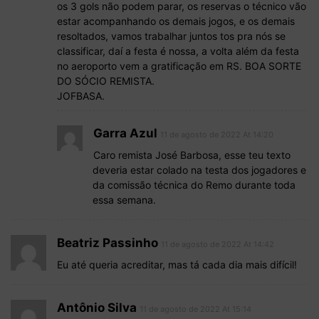
os 3 gols não podem parar, os reservas o técnico vão
estar acompanhando os demais jogos, e os demais
resoltados, vamos trabalhar juntos tos pra nós se
classificar, daí a festa é nossa, a volta além da festa
no aeroporto vem a gratificação em RS. BOA SORTE
DO SÓCIO REMISTA.
JOFBASA.
Garra Azul
11 de agosto de 2022 At 14:20
Caro remista José Barbosa, esse teu texto
deveria estar colado na testa dos jogadores e
da comissão técnica do Remo durante toda
essa semana.
Beatriz Passinho
11 de agosto de 2022 At 14:42
Eu até queria acreditar, mas tá cada dia mais difícil!
Antônio Silva
11 de agosto de 2022 At 15:14