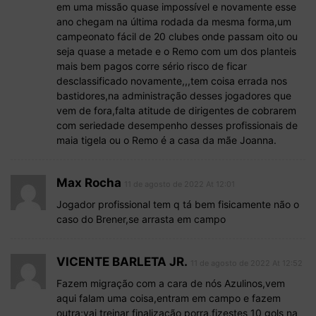
em uma missão quase impossível e novamente esse
ano chegam na última rodada da mesma forma,um
campeonato fácil de 20 clubes onde passam oito ou
seja quase a metade e o Remo com um dos planteis
mais bem pagos corre sério risco de ficar
desclassificado novamente,,,tem coisa errada nos
bastidores,na administração desses jogadores que
vem de fora,falta atitude de dirigentes de cobrarem
com seriedade desempenho desses profissionais de
maia tigela ou o Remo é a casa da mãe Joanna.
Max Rocha
11 de agosto de 2022 At 12:01
Jogador profissional tem q tá bem fisicamente não o
caso do Brener,se arrasta em campo
VICENTE BARLETA JR.
11 de agosto de 2022 At 12:52
Fazem migração com a cara de nós Azulinos,vem
aqui falam uma coisa,entram em campo e fazem
outra;vai treinar finalização porra,fizestes 10 gols na