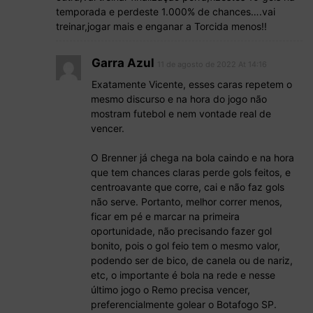
temporada e perdeste 1.000% de chances….vai
treinar,jogar mais e enganar a Torcida menos!!
Garra Azul
11 de agosto de 2022 At 14:16
Exatamente Vicente, esses caras repetem o
mesmo discurso e na hora do jogo não
mostram futebol e nem vontade real de
vencer.
O Brenner já chega na bola caindo e na hora
que tem chances claras perde gols feitos, e
centroavante que corre, cai e não faz gols
não serve. Portanto, melhor correr menos,
ficar em pé e marcar na primeira
oportunidade, não precisando fazer gol
bonito, pois o gol feio tem o mesmo valor,
podendo ser de bico, de canela ou de nariz,
etc, o importante é bola na rede e nesse
último jogo o Remo precisa vencer,
preferencialmente golear o Botafogo SP.