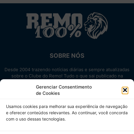
SOBRE NÓS
Desde 2004 trazendo notícias diárias e sempre atualizadas
sobre o Clube do Remo! Tudo o que sai publicado na
internet sobre o Leão, reunido em um único lugar!
Gerenciar Consentimento
Aproveite! Site não-oficial.
de Cookies
SIGA-NOS
Usamos cookies para melhorar sua experiência de navegação
e oferecer conteúdos relevantes. Ao continuar, você concorda
com o uso dessas tecnologias.