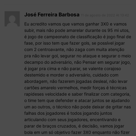
José Ferreira Barbosa
11 de agosto de 2022 At 13:42
Eu acredito vamos que vamos ganhar 3X0 e vamos
subir, mais não pode amarelar durante os 95 mi utos,
é jogo de campeonato de classificação é jogo final de
fase, por isso tem que fazer gols, se possível jogar
com 2 centroavante, não zaga com muita atenção
pra não levar gol, segurar no ataque e segurar o meio
decampo do adversário, não Pensar em segurar jogo,
é jogar pra cima e não parar, se valente corajoso
destemido e morder o adversário, cuidado com
abordagem, não fazerem jogadas desleal, não levar
cartões amarelo vermelhos, medir forças é técnicas
rapideses velocidade e saber finalizar com categoria,
o time tem que defender e atacar juntos se ajudando
um ao outros, o técnico não pode deixar de gritar nas
falhas dos jogadores é todos jogando juntos
articulando com seus jogadores, encentivando e
parar de braços cruzados, é decisão, vamos jogar
bola em um só objetivo fazer 3X0 enquanto não fizer