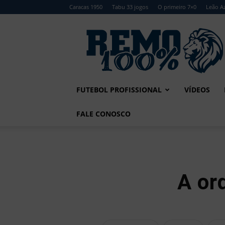
Caracas 1950
Tabu 33 jogos
O primeiro 7×0
Leão Az
Remo
100%
FUTEBOL PROFISSIONAL
VÍDEOS
FALE CONOSCO
A or