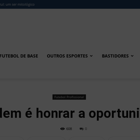
ul: um ser mitológico
FUTEBOL DE BASE
OUTROS ESPORTES
BASTIDORES
Futebol Profissional
dem é honrar a oportun
608
0