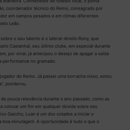
a dianteira. Conhecedor do futebol local, o ponta
ão, coordenador técnico do Remo, consagrado por
gador em campos pesados e em climas diferentes
elo Leão.
sobre o seu talento é o lateral-direito Rony, que
elo Castanhal, seu último clube, em especial durante
m, por sinal, já antecipou o desejo de apagar a saída
boa performance no gramado.
jogador do Remo. Já passei uma borracha nisso, estou
sa”, ponderou.
 de pouca relevância durante o ano passado, como as
a colocar um fim em qualquer dúvida sobre seu
ico Gaúcho, Luan é um dos cotados a iniciar o
ma boa minutagem. A oportunidade é tudo o que o