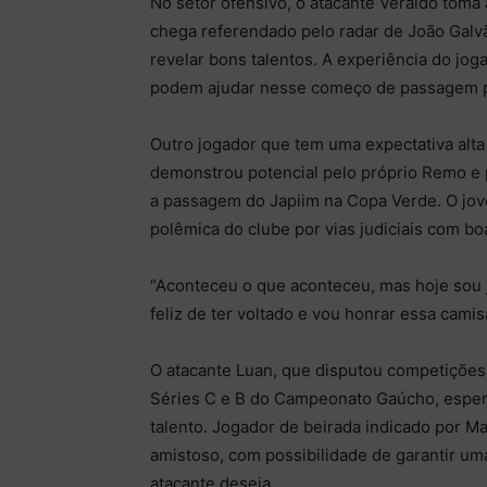
No setor ofensivo, o atacante Veraldo toma 
chega referendado pelo radar de João Galv
revelar bons talentos. A experiência do jo
podem ajudar nesse começo de passagem p
Outro jogador que tem uma expectativa alta 
demonstrou potencial pelo próprio Remo e p
a passagem do Japiim na Copa Verde. O jove
polêmica do clube por vias judiciais com 
“Aconteceu o que aconteceu, mas hoje sou 
feliz de ter voltado e vou honrar essa cami
O atacante Luan, que disputou competições
Séries C e B do Campeonato Gaúcho, esper
talento. Jogador de beirada indicado por Ma
amistoso, com possibilidade de garantir u
atacante deseja.