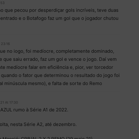
:53
o que pecou por desperdiçar gols incríveis, teve duas
 entrado e o Botafogo faz um gol que o jogador chutou
 23:16
que no iogo, foi medíocre, completamente dominado,
 que saiu errado, faz um gol e vence o jogo. Daí vem
e medíocre falar em eficiência e, pior, ver torcedor
e, quando o fator que determinou o resultado do jogo foi
cial minúscula mesmo), e falta de sorte do Remo
21 At 17:30
ZUL rumo à Série A1 de 2022.
lta, nesta Série A2, até dezembro.
 Maceió: CRB/AL 2 X 2 REMO (29.maio.21).