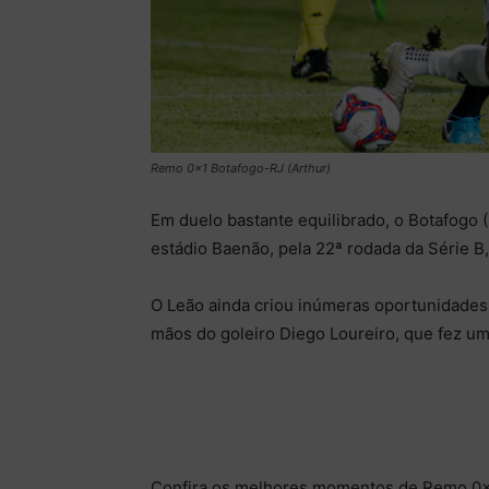
Remo 0×1 Botafogo-RJ (Arthur)
Em duelo bastante equilibrado, o Botafogo 
estádio Baenão, pela 22ª rodada da Série B
O Leão ainda criou inúmeras oportunidades 
mãos do goleiro Diego Loureiro, que fez um
Confira os melhores momentos de Remo 0×