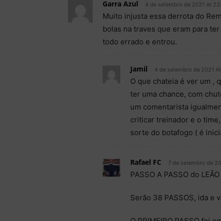
Garra Azul
4 de setembro de 2021 At 22
Muito injusta essa derrota do Rem
bolas na traves que eram para ter
todo errado e entrou.
Jamil
4 de setembro de 2021 At
O que chateia é ver um , 
ter uma chance, com chute
um comentarista igualment
criticar treinador e o tim
sorte do botafogo ( é ini
Rafael FC
7 de setembro de 20
PASSO A PASSO do LEÃO A
Serão 38 PASSOS, ida e vo
O PRIMEIRO PASSO foi em