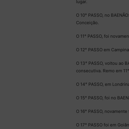
lugar.
O 10° PASSO, no BAENÃO: R
Conceição.
O 11° PASSO, foi novamen
O 12° PASSO em Campinas;
O 13° PASSO, voltou ao BA
consecutiva. Remo em 11° 
O 14° PASSO, em Londrina:
O 15° PASSO, foi no BAEN
O 16° PASSO, novamente f
O 17° PASSO foi em Goiâni