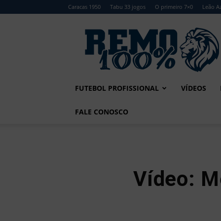
Caracas 1950
Tabu 33 jogos
O primeiro 7×0
Leão Az
Remo
100%
FUTEBOL PROFISSIONAL
VÍDEOS
FALE CONOSCO
Vídeo: 