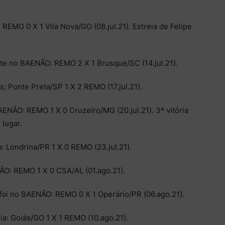
EMO 0 X 1 Vila Nova/GO (08.jul.21). Estreia de Felipe
te no BAENÃO: REMO 2 X 1 Brusque/SC (14.jul.21).
 Ponte Preta/SP 1 X 2 REMO (17.jul.21).
ENÃO: REMO 1 X 0 Cruzeiro/MG (20.jul.21). 3ª vitória
lugar.
 Londrina/PR 1 X 0 REMO (23.jul.21).
ÃO: REMO 1 X 0 CSA/AL (01.ago.21).
oi no BAENÃO: REMO 0 X 1 Operário/PR (06.ago.21).
a: Goiás/GO 1 X 1 REMO (10.ago.21).