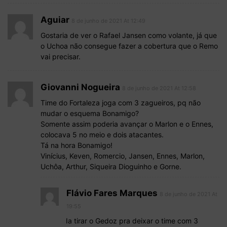
Aguiar
8 de junho de 2021 At 12:49
Gostaria de ver o Rafael Jansen como volante, já que
o Uchoa não consegue fazer a cobertura que o Remo
vai precisar.
Giovanni Nogueira
8 de junho de 2021 At 12:58
Time do Fortaleza joga com 3 zagueiros, pq não
mudar o esquema Bonamigo?
Somente assim poderia avançar o Marlon e o Ennes,
colocava 5 no meio e dois atacantes.
Tá na hora Bonamigo!
Vinícius, Keven, Romercio, Jansen, Ennes, Marlon,
Uchôa, Arthur, Siqueira Dioguinho e Gorne.
Flávio Fares Marques
8 de junho de 2021 At
19:55
Ia tirar o Gedoz pra deixar o time com 3