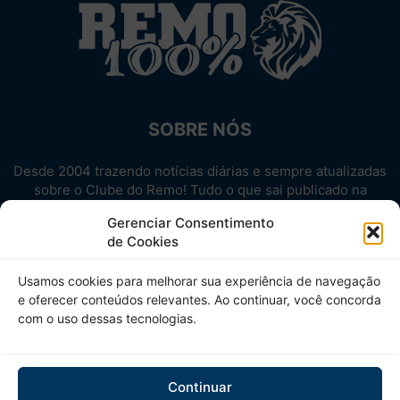
SOBRE NÓS
Desde 2004 trazendo notícias diárias e sempre atualizadas
sobre o Clube do Remo! Tudo o que sai publicado na
internet sobre o Leão, reunido em um único lugar!
Gerenciar Consentimento
Aproveite! Site não-oficial.
de Cookies
SIGA-NOS
Usamos cookies para melhorar sua experiência de navegação
e oferecer conteúdos relevantes. Ao continuar, você concorda
com o uso dessas tecnologias.
Continuar