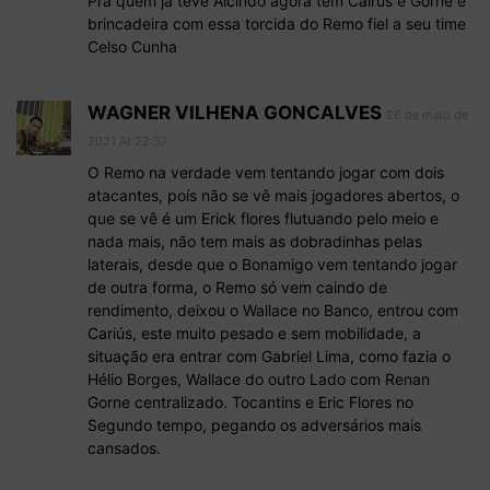
Pra quem já teve Alcindo agora tem Cairus e Gorne e
brincadeira com essa torcida do Remo fiel a seu time
Celso Cunha
WAGNER VILHENA GONCALVES
26 de maio de
2021 At 22:37
O Remo na verdade vem tentando jogar com dois
atacantes, poís não se vê mais jogadores abertos, o
que se vê é um Erick flores flutuando pelo meio e
nada mais, não tem mais as dobradinhas pelas
laterais, desde que o Bonamigo vem tentando jogar
de outra forma, o Remo só vem caindo de
rendimento, deixou o Wallace no Banco, entrou com
Cariús, este muito pesado e sem mobilidade, a
situação era entrar com Gabriel Lima, como fazia o
Hélio Borges, Wallace do outro Lado com Renan
Gorne centralizado. Tocantins e Eric Flores no
Segundo tempo, pegando os adversários mais
cansados.