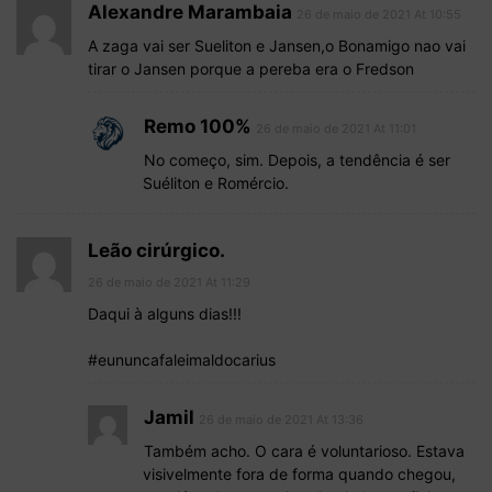
Alexandre Marambaia
26 de maio de 2021 At 10:55
A zaga vai ser Sueliton e Jansen,o Bonamigo nao vai
tirar o Jansen porque a pereba era o Fredson
Remo 100%
26 de maio de 2021 At 11:01
No começo, sim. Depois, a tendência é ser
Suéliton e Romércio.
Leão cirúrgico.
26 de maio de 2021 At 11:29
Daqui à alguns dias!!!
#eununcafaleimaldocarius
Jamil
26 de maio de 2021 At 13:36
Também acho. O cara é voluntarioso. Estava
visivelmente fora de forma quando chegou,