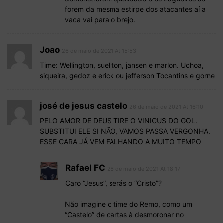
forem da mesma estirpe dos atacantes aí a
vaca vai para o brejo.
Joao
26 de maio de 2021 At 15:53
Time: Wellington, sueliton, jansen e marlon. Uchoa,
siqueira, gedoz e erick ou jefferson Tocantins e gorne
josé de jesus castelo
26 de maio de 2021 At 16:10
PELO AMOR DE DEUS TIRE O VINICUS DO GOL.
SUBSTITUI ELE SI NÃO, VAMOS PASSA VERGONHA.
ESSE CARA JÁ VEM FALHANDO A MUITO TEMPO
Rafael FC
26 de maio de 2021 At 18:17
Caro “Jesus”, serás o “Cristo”?
Não imagine o time do Remo, como um
“Castelo” de cartas à desmoronar no