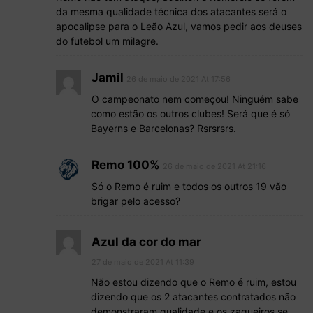
da mesma qualidade técnica dos atacantes será o
apocalipse para o Leão Azul, vamos pedir aos deuses
do futebol um milagre.
Jamil
26 de maio de 2021 At 17:56
O campeonato nem começou! Ninguém sabe
como estão os outros clubes! Será que é só
Bayerns e Barcelonas? Rsrsrsrs.
Remo 100%
26 de maio de 2021 At 21:16
Só o Remo é ruim e todos os outros 19 vão
brigar pelo acesso?
Azul da cor do mar
27 de maio de 2021 At 11:39
Não estou dizendo que o Remo é ruim, estou
dizendo que os 2 atacantes contratados não
demonstraram qualidade e os zagueiros se