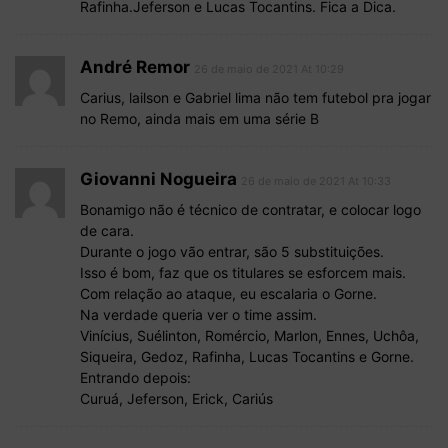
Rafinha.Jeferson e Lucas Tocantins. Fica a Dica.
André Remor
26 de maio de 2021 At 10:29
Carius, lailson e Gabriel lima não tem futebol pra jogar
no Remo, ainda mais em uma série B
Giovanni Nogueira
26 de maio de 2021 At 10:33
Bonamigo não é técnico de contratar, e colocar logo
de cara.
Durante o jogo vão entrar, são 5 substituições.
Isso é bom, faz que os titulares se esforcem mais.
Com relação ao ataque, eu escalaria o Gorne.
Na verdade queria ver o time assim.
Vinícius, Suélinton, Romércio, Marlon, Ennes, Uchôa,
Siqueira, Gedoz, Rafinha, Lucas Tocantins e Gorne.
Entrando depois:
Curuá, Jeferson, Erick, Cariús