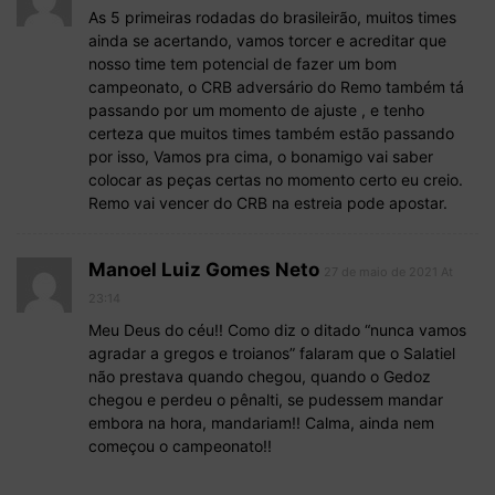
As 5 primeiras rodadas do brasileirão, muitos times
ainda se acertando, vamos torcer e acreditar que
nosso time tem potencial de fazer um bom
campeonato, o CRB adversário do Remo também tá
passando por um momento de ajuste , e tenho
certeza que muitos times também estão passando
por isso, Vamos pra cima, o bonamigo vai saber
colocar as peças certas no momento certo eu creio.
Remo vai vencer do CRB na estreia pode apostar.
Manoel Luiz Gomes Neto
27 de maio de 2021 At
23:14
Meu Deus do céu!! Como diz o ditado “nunca vamos
agradar a gregos e troianos” falaram que o Salatiel
não prestava quando chegou, quando o Gedoz
chegou e perdeu o pênalti, se pudessem mandar
embora na hora, mandariam!! Calma, ainda nem
começou o campeonato!!