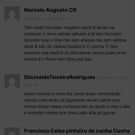
Marcelo Augusto CR
26 de maio de 2021 At 21:40
Tem muito torcedor negativo serie B ainda vai
começar o remo estreia sábado é já tem torcedor
dizendo que o time não tem ataque não tem defesa
serie B são 20 clubes futebol é 11 contra 11 tem
nenhum real madrid ou Barcelona vence quem errar
menos é o Remo tem time pra isso
DilcinaldoTeixeiraRodrigues
26 de maio de 2021
At 21:46
assim mesmo o remo fez umas boas contratação
vamos colocando os jogadores devar calma que
iremos longe nesse campeonato eu apoio o meu Leão
e acredito vamos pra cima Leão afia as garras
Francisco Celso pinheiro da cunha Cunha