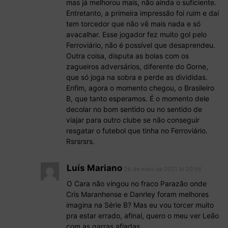
mas já melhorou mais, não ainda o suficiente.
Entretanto, a primeira impressão foi ruim e daí
tem torcedor que não vê mais nada e só
avacalhar. Esse jogador fez muito gol pelo
Ferroviário, não é possível que desaprendeu.
Outra coisa, disputa as bolas com os
zagueiros adversários, diferente do Gorne,
que só joga na sobra e perde as divididas.
Enfim, agora o momento chegou, o Brasileiro
B, que tanto esperamos. É o momento dele
decolar no bom sentido ou no sentido de
viajar para outro clube se não conseguir
resgatar o futebol que tinha no Ferroviário.
Rsrsrsrs.
Luís Mariano
26 de maio de 2021 At 20:56
O Cara não vingou no fraco Parazão onde
Cris Maranhense e Danrley foram melhores
imagina na Série B? Mas eu vou torcer muito
pra estar errado, afinal, quero o meu ver Leão
com as garras afiadas.