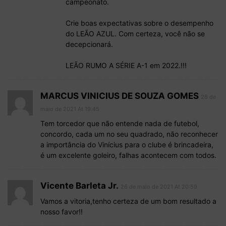
campeonato.
Crie boas expectativas sobre o desempenho
do LEÃO AZUL. Com certeza, você não se
decepcionará.
LEÃO RUMO A SÉRIE A-1 em 2022.!!!
MARCUS VINICIUS DE SOUZA GOMES
26 de
maio de 2021 At 19:45
Tem torcedor que não entende nada de futebol,
concordo, cada um no seu quadrado, não reconhecer
a importância do Vinícius para o clube é brincadeira,
é um excelente goleiro, falhas acontecem com todos.
Vicente Barleta Jr.
26 de maio de 2021 At 20:59
Vamos a vitoria,tenho certeza de um bom resultado a
nosso favor!!