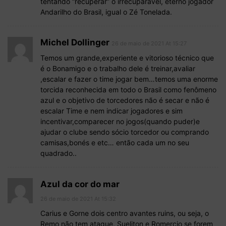
tentando “recuperar” o irrecuparável, eterno jogador
Andarilho do Brasil, igual o Zé Tonelada.
Michel Dollinger
26 de maio de 2021 At 15:27
Temos um grande,experiente e vitorioso técnico que
é o Bonamigo e o trabalho dele é treinar,avaliar
,escalar e fazer o time jogar bem…temos uma enorme
torcida reconhecida em todo o Brasil como fenômeno
azul e o objetivo de torcedores não é secar e não é
escalar Time e nem indicar jogadores e sim
incentivar,comparecer no jogos(quando puder)e
ajudar o clube sendo sócio torcedor ou comprando
camisas,bonés e etc… então cada um no seu
quadrado..
Azul da cor do mar
26 de maio de 2021 At 15:32
Carius e Gorne dois centro avantes ruins, ou seja, o
Remo não tem ataque, Sueliton e Romercio se forem