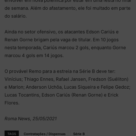
envolver em nova polêmica por estar em uma festa no final
de semana. Além do afastamento, ele foi multado em parte
do salário.
Ainda no setor ofensivo, os atacantes Edson Cariús e
Renan Gorne brigam pela vaga de titular. Em 10 jogos
nesta temporada, Cariús marcou 2 gols, enquanto Gorne
marcou 4 gols em 14 jogos.
O provável Remo para a estreia na Série B deve ter:
Vinícius; Thiago Ennes, Rafael Jansen, Fredson (Suéliton)
e Marlon; Anderson Uchôa, Lucas Siqueira e Felipe Gedoz;
Lucas Tocantins, Edson Cariús (Renan Gorne) e Erick
Flores.
Roma News, 25/05/2021
TAGS
Contratações / Dispensas
Série B