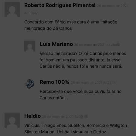
Roberto Rodrigues Pimentel
26 de maio de 2021
At 09:47
Concordo com Fábio esse cara é uma imitação
melhorada do Zé Carlos
Luís Mariano
26 de maio de 2021 At 20:50
Versão melhorada? O Zé Carlos pelo menos
foi bom em um passado distante, já esse
Cariús não é, nunca foi e nem nunca será.
Remo 100%
26 de maio de 2021 At 21:13
Percebe-se que você nuca ouviu falar no
Carius então…
Heldio
26 de maio de 2021 At 09:48
Vinícius. Thiago Enes. Sueliton. Romercio e Weligton
Silva ou Marlon. Uchôa.l.siqueira e Gedoz.