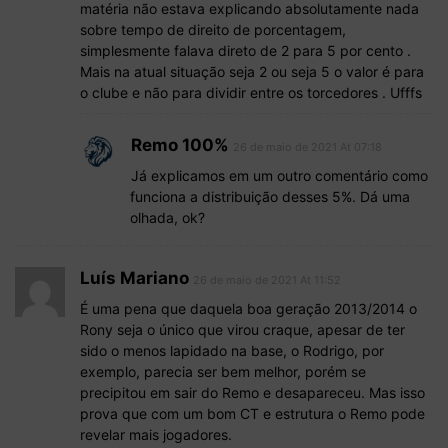
matéria não estava explicando absolutamente nada
sobre tempo de direito de porcentagem,
simplesmente falava direto de 2 para 5 por cento .
Mais na atual situação seja 2 ou seja 5 o valor é para
o clube e não para dividir entre os torcedores . Ufffs
Remo 100%
26 de maio de 2021 At 07:18
Já explicamos em um outro comentário como
funciona a distribuição desses 5%. Dá uma
olhada, ok?
Luís Mariano
26 de maio de 2021 At 11:52
É uma pena que daquela boa geração 2013/2014 o
Rony seja o único que virou craque, apesar de ter
sido o menos lapidado na base, o Rodrigo, por
exemplo, parecia ser bem melhor, porém se
precipitou em sair do Remo e desapareceu. Mas isso
prova que com um bom CT e estrutura o Remo pode
revelar mais jogadores.