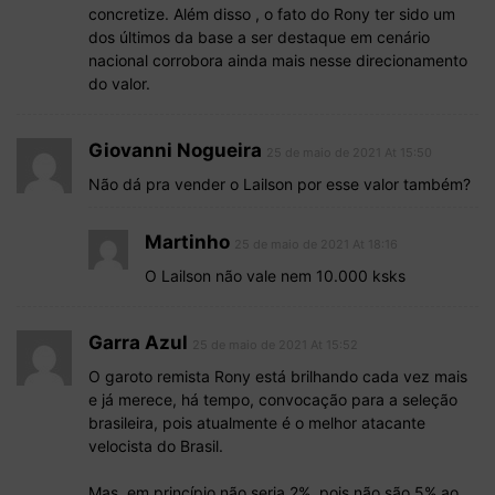
concretize. Além disso , o fato do Rony ter sido um
dos últimos da base a ser destaque em cenário
nacional corrobora ainda mais nesse direcionamento
do valor.
Giovanni Nogueira
25 de maio de 2021 At 15:50
Não dá pra vender o Lailson por esse valor também?
Martinho
25 de maio de 2021 At 18:16
O Lailson não vale nem 10.000 ksks
Garra Azul
25 de maio de 2021 At 15:52
O garoto remista Rony está brilhando cada vez mais
e já merece, há tempo, convocação para a seleção
brasileira, pois atualmente é o melhor atacante
velocista do Brasil.
Mas, em princípio não seria 2%, pois não são 5% ao