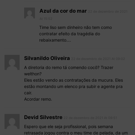
Azul da cor do mar
22 de dezembro de 2021
At 15:52
Time liso sem dinheiro não tem como
contratar efeito da tragédia do
rebaixamento….
Silvanildo Oliveira
22 de dezembro de 2021 At 09:02
A diretoria do remo tá comendo cocô? Trazer
welthon?
Eles estão vendo as contratações da mucura. Eles
estão montando um elenco pra subir e agente pra
cair.
Acordar remo.
Devid Silvestre
22 de dezembro de 2021 At 09:51
Espero que ele seja profissional, pois semana
retrasada jogou contra o meu time de pelada, da um