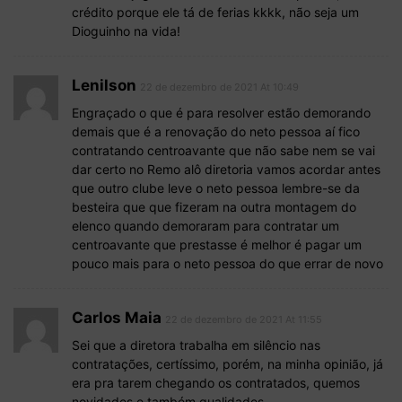
crédito porque ele tá de ferias kkkk, não seja um
Dioguinho na vida!
Lenilson
22 de dezembro de 2021 At 10:49
Engraçado o que é para resolver estão demorando
demais que é a renovação do neto pessoa aí fico
contratando centroavante que não sabe nem se vai
dar certo no Remo alô diretoria vamos acordar antes
que outro clube leve o neto pessoa lembre-se da
besteira que que fizeram na outra montagem do
elenco quando demoraram para contratar um
centroavante que prestasse é melhor é pagar um
pouco mais para o neto pessoa do que errar de novo
Carlos Maia
22 de dezembro de 2021 At 11:55
Sei que a diretora trabalha em silêncio nas
contratações, certíssimo, porém, na minha opinião, já
era pra tarem chegando os contratados, quemos
novidades e também qualidades.