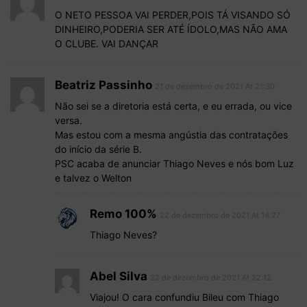
O NETO PESSOA VAI PERDER,POIS TÁ VISANDO SÓ
DINHEIRO,PODERIA SER ATÉ ÍDOLO,MAS NÃO AMA
O CLUBE. VAI DANÇAR
Beatriz Passinho
21 de dezembro de 2021 At 21:30
Não sei se a diretoria está certa, e eu errada, ou vice
versa.
Mas estou com a mesma angústia das contratações
do início da série B.
PSC acaba de anunciar Thiago Neves e nós bom Luz
e talvez o Welton
Remo 100%
22 de dezembro de 2021 At 14:27
Thiago Neves?
Abel Silva
22 de dezembro de 2021 At 22:12
Viajou! O cara confundiu Bileu com Thiago