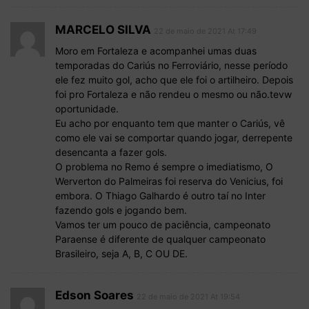
MARCELO SILVA
22 de maio de 2021 At 17:49
Moro em Fortaleza e acompanhei umas duas
temporadas do Cariús no Ferroviário, nesse período
ele fez muito gol, acho que ele foi o artilheiro. Depois
foi pro Fortaleza e não rendeu o mesmo ou não.tevw
oportunidade.
Eu acho por enquanto tem que manter o Cariús, vê
como ele vai se comportar quando jogar, derrepente
desencanta a fazer gols.
O problema no Remo é sempre o imediatismo, O
Werverton do Palmeiras foi reserva do Venicius, foi
embora. O Thiago Galhardo é outro taí no Inter
fazendo gols e jogando bem.
Vamos ter um pouco de paciência, campeonato
Paraense é diferente de qualquer campeonato
Brasileiro, seja A, B, C OU DE.
Edson Soares
22 de maio de 2021 At 19:54