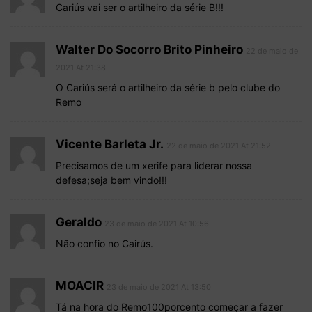
Cariús vai ser o artilheiro da série B!!!
Walter Do Socorro Brito Pinheiro
22 de maio de
2021 At 21:38
O Cariús será o artilheiro da série b pelo clube do
Remo
Vicente Barleta Jr.
22 de maio de 2021 At 21:52
Precisamos de um xerife para liderar nossa
defesa;seja bem vindo!!!
Geraldo
23 de maio de 2021 At 10:56
Não confio no Cairús.
MOACIR
23 de maio de 2021 At 13:50
Tá na hora do Remo100porcento começar a fazer