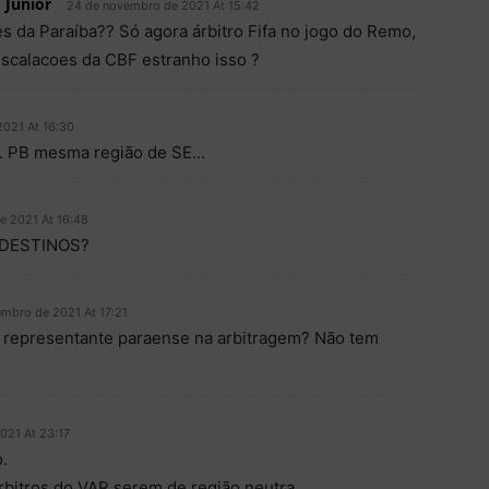
 Junior
24 de novembro de 2021 At 15:42
es da Paraíba?? Só agora árbitro Fifa no jogo do Remo,
escalacoes da CBF estranho isso ?
021 At 16:30
o. PB mesma região de SE…
e 2021 At 16:48
RDESTINOS?
mbro de 2021 At 17:21
representante paraense na arbitragem? Não tem
021 At 23:17
.
árbitros do VAR serem de região neutra.