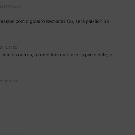
2021 At 00:04
pessoal com o goleiro Remista? Ou, será paixão? Só
1 At 11:33
com os outros, o remo tem que fazer a parte dele, e
1 At 11:36