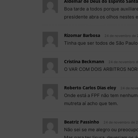
Aldemar de Deus do Espirito Santo
Boa tarde a todos porque auxiliar
presidente abra os olhos nestes 
Rizomar Barbosa
24 de novembro de 2
Tinha que ser todos de São Paul
Cristina Beckmann
24 de novembro d
O VAR COM DOIS ARBITROS NO
Roberto Carlos Dias eloy
24 de nove
Onde está a FPF não tem nenhum 
mutreta aí acho que tem.
Beatriz Passinho
24 de novembro de 2
Não sei se me alegro ou preocupo
Mas para ter lisura, deveriam os 