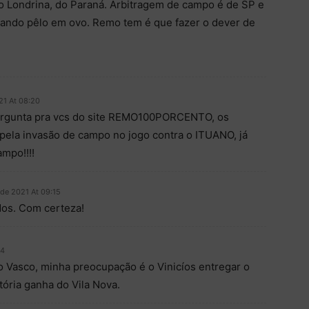
o Londrina, do Paraná. Arbitragem de campo é de SP e
rando pêlo em ovo. Remo tem é que fazer o dever de
21 At 08:20
pergunta pra vcs do site REMO100PORCENTO, os
pela invasão de campo no jogo contra o ITUANO, já
mpo!!!!
de 2021 At 09:15
dos. Com certeza!
24
 Vasco, minha preocupação é o Vinicíos entregar o
tória ganha do Vila Nova.