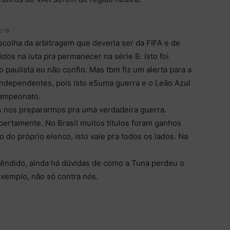
0:19
scolha da arbitragem que deveria ser da FIFA e de
dos na luta pra permanecer na série B. Isto foi
 paulista eu não confio. Mas tbm fiz um alerta para a
 independentes, pois isto e5uma guerra e o Leão Azul
campeonato.
s nos prepararmos pra uma verdadeira guerra.
 abertamente. No Brasil muitos títulos foram ganhos
do próprio elenco, isto vale pra todos os lados. Na
plêndido, ainda há dúvidas de como a Tuna perdeu o
 exemplo, não só contra nós.