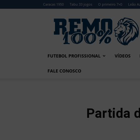
Caracas 1950
Tabu 33 jogos
O primeiro 7×0
Leão Az
Remo
100%
FUTEBOL PROFISSIONAL
VÍDEOS
FALE CONOSCO
Partida 