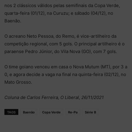
nos 2 clássicos válidos pelas semifinais da Copa Verde,
quarta-feira (01/12), na Curuzu; e sábado (04/12), no
Baenão.
O acreano Neto Pessoa, do Remo, é vice-artilheiro da
competição regional, com 5 gols. O principal artilheiro é o
paraense Pedro Júnior, do Vila Nova (GO), com 7 gols.
O time goiano venceu em casa o Nova Mutum (MT), por 3 a
0, e agora decide a vaga na final na quinta-feira (02/12), no
Mato Grosso.
Coluna de Carlos Ferreira, O Liberal, 26/11/2021
TAGS
Baenão
Copa Verde
Re-Pa
Série B