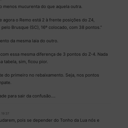
o menos mucurenta do que aquela outra.
e agora o Remo está 2 à frente posições do Z4,
o pelo Brusque (SC), 16º colocado, com 38 pontos.”
ento da mesma laia do outro.
com essa mesma diferença de 3 pontos do Z-4. Nada
tabela, sim, ficou pior.
nte do primeiro no rebaixamento. Seja, nos pontos
mpate.
de para sair da confusão….
 19:37
ajudarem, pois se depender do Tonho da Lua nós e