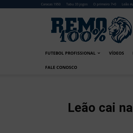
Caracas 1950
Tabu 33 jogos
O primeiro 7×0
Leão Az
Remo
100%
FUTEBOL PROFISSIONAL
VÍDEOS
FALE CONOSCO
Leão cai n