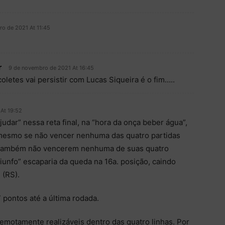
o de 2021 At 11:45
r
9 de novembro de 2021 At 16:45
coletes vai persistir com Lucas Siqueira é o fim…..
At 19:52
udar” nessa reta final, na “hora da onça beber água”,
mesmo se não vencer nenhuma das quatro partidas
e também não vencerem nenhuma de suas quatro
 triunfo” escaparia da queda na 16a. posição, caindo
 (RS).
 pontos até a última rodada.
emotamente realizáveis dentro das quatro linhas. Por