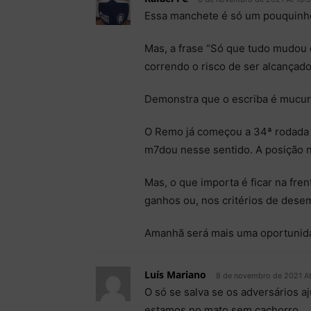
Essa manchete é só um pouquinh
Mas, a frase “Só que tudo mudou 
correndo o risco de ser alcançad
Demonstra que o escriba é mucur
O Remo já começou a 34ª rodada 
m7dou nesse sentido. A posição na 
Mas, o que importa é ficar na fre
ganhos ou, nos critérios de dese
Amanhã será mais uma oportunida
Luís Mariano
8 de novembro de 2021 At
O só se salva se os adversários 
estamos no mato sem cachorro.