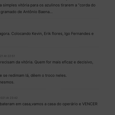
 simples vitória para os azulinos tirarem a “corda do
o gramado de Antônio Baena…
agora. Colocando Kevin, Erik flores, Igo Fernandes e
21 At 22:51
ecisam da vitória. Quem for mais eficaz e decisivo,
 se redimam lá, dêem o troco neles.
 mesmos.
2021 At 23:42
 bateram em casa,vamos a casa do operário e VENCER