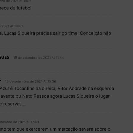
bro de 2021 At 19:15
hece de futebol
 2021 At 14:40
e, Lucas Siqueira precisa sair do time, Conceição não
GUES
15 de setembro de 2021 At 11:44
r
15 de setembro de 2021 At 15:36
Azul é Tocantins na direita, Vitor Andrade na esquerda
 avante ou Neto Pessoa agora Lucas Siqueira o lugar
e reservas….
etembro de 2021 At 17:40
Remo tem que exercerem um marcação severa sobre o