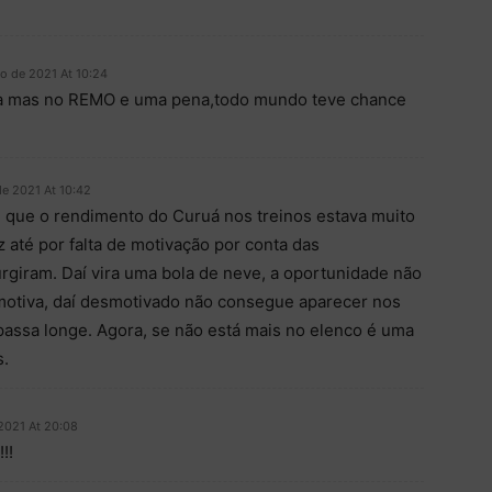
o de 2021 At 10:24
ta mas no REMO e uma pena,todo mundo teve chance
e 2021 At 10:42
 que o rendimento do Curuá nos treinos estava muito
z até por falta de motivação por conta das
rgiram. Daí vira uma bola de neve, a oportunidade não
smotiva, daí desmotivado não consegue aparecer nos
passa longe. Agora, se não está mais no elenco é uma
s.
2021 At 20:08
!!