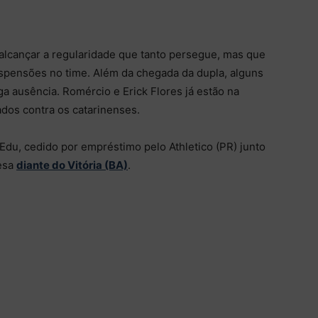
alcançar a regularidade que tanto persegue, mas que
uspensões no time. Além da chegada da dupla, alguns
 ausência. Romércio e Erick Flores já estão na
dos contra os catarinenses.
du, cedido por empréstimo pelo Athletico (PR) junto
resa
diante do Vitória (BA)
.