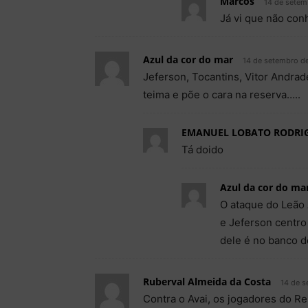
Marcos
14 de setem
Já vi que não con
Azul da cor do mar
14 de setembro de
Jeferson, Tocantins, Vitor Andrad
teima e põe o cara na reserva…..
EMANUEL LOBATO RODRI
Tá doido
Azul da cor do ma
O ataque do Leão 
e Jeferson centro
dele é no banco d
Ruberval Almeida da Costa
14 de s
Contra o Avai, os jogadores do 