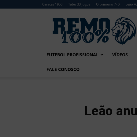
Caracas 1950
Tabu 33 jogos
O primeiro 7×0
Leão Az
Remo
100%
FUTEBOL PROFISSIONAL
VÍDEOS
FALE CONOSCO
Leão anu