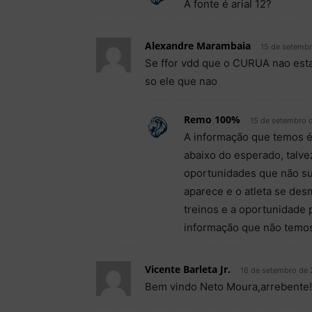
A fonte é arial 12?
Alexandre Marambaia
15 de setembr
Se ffor vdd que o CURUA nao es
so ele que nao
Remo 100%
15 de setembro d
A informação que temos é
abaixo do esperado, talve
oportunidades que não su
aparece e o atleta se de
treinos e a oportunidade 
informação que não temo
Vicente Barleta Jr.
16 de setembro de 
Bem vindo Neto Moura,arrebente!!