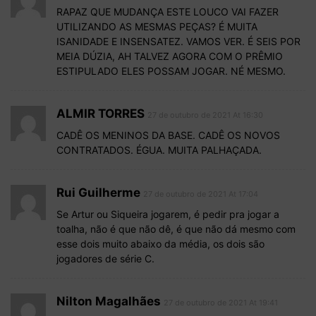
RAPAZ QUE MUDANÇA ESTE LOUCO VAI FAZER
UTILIZANDO AS MESMAS PEÇAS? É MUITA
ISANIDADE E INSENSATEZ. VAMOS VER. É SEIS POR
MEIA DÚZIA, AH TALVEZ AGORA COM O PRÊMIO
ESTIPULADO ELES POSSAM JOGAR. NÉ MESMO.
ALMIR TORRES
27 de outubro de 2021 At 16:30
CADÊ OS MENINOS DA BASE. CADÊ OS NOVOS
CONTRATADOS. ÉGUA. MUITA PALHAÇADA.
Rui Guilherme
27 de outubro de 2021 At 17:04
Se Artur ou Siqueira jogarem, é pedir pra jogar a
toalha, não é que não dê, é que não dá mesmo com
esse dois muito abaixo da média, os dois são
jogadores de série C.
Nilton Magalhães
27 de outubro de 2021 At 19:41