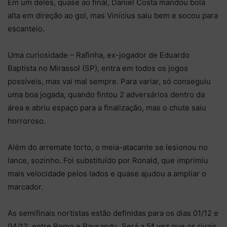
Em um deles, quase ao final, Daniel Costa mandou bola
alta em direção ao gol, mas Vinícius saiu bem e socou para
escanteio.
Uma curiosidade – Rafinha, ex-jogador de Eduardo
Baptista no Mirassol (SP), entra em todos os jogos
possíveis, mas vai mal sempre. Para variar, só conseguiu
uma boa jogada, quando fintou 2 adversários dentro da
área e abriu espaço para a finalização, mas o chute saiu
horroroso.
Além do arremate torto, o meia-atacante se lesionou no
lance, sozinho. Foi substituído por Ronald, que imprimiu
mais velocidade pelos lados e quase ajudou a ampliar o
marcador.
As semifinais nortistas estão definidas para os dias 01/12 e
04/12, entre Remo e Paysandu. Será a 5ª vez que os rivais