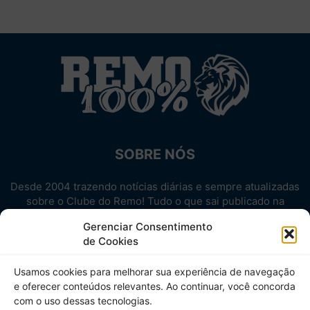
SOBRE NÓS
Desde 2004 trazendo notícias diárias e sempre atualizadas
sobre o Clube do Remo! Tudo o que sai publicado na
internet sobre o Leão, reunido em um único lugar!
Gerenciar Consentimento
Aproveite! Site não-oficial.
de Cookies
SIGA-NOS
Usamos cookies para melhorar sua experiência de navegação
e oferecer conteúdos relevantes. Ao continuar, você concorda
com o uso dessas tecnologias.