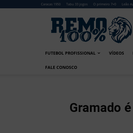
Caracas 1950
Tabu 33 jogos
O primeiro 7×0
Leão Az
Remo
100%
FUTEBOL PROFISSIONAL
VÍDEOS
FALE CONOSCO
Gramado é 