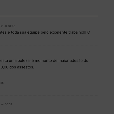
21 At 16:40
es e toda sua equipe pelo excelente trabalho!!! O
, está uma beleza, é momento de maior adesão do
0,00 dos assestos.
:15
 At 00:51