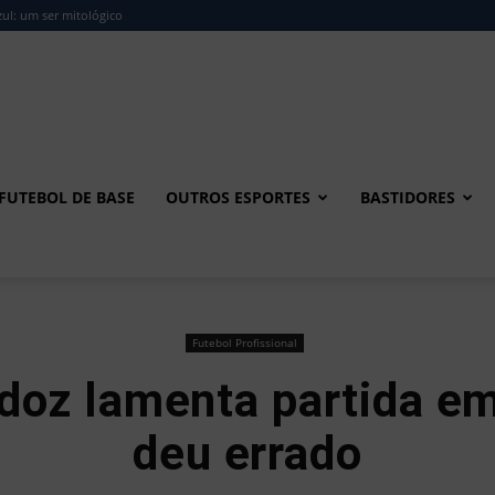
ul: um ser mitológico
FUTEBOL DE BASE
OUTROS ESPORTES
BASTIDORES
Futebol Profissional
doz lamenta partida e
deu errado