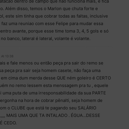
atacao dentro de campo que nao funciona mais, e fica
o. Além disso, temos o Marlon que chuta forte e
, este sim tinha que cobrar todas as faltas, inclusive
a, faz uma reuniao com esse Felipe para mudar essa
ntro avante, porque esse time toma 3, 4, 5 gols e só
 no banco, lateral é lateral, volante é volante.
 At 13:38
ais e fale menos ou então peça pra sair do remo se
sa peça pra sair seja homem casete, não faça uma
ti em cima dum merda desse QUE ném goleiro é CERTO
guém no remo lessem esta menssagem pra tu , equele
oi uma puta de uma irresponsabilidade da sua PARTE
ergonha na hora de cobrar pênalti, seja homem de
 com o CLUBE que está te pagando seu SALÁRIO
,,,,, MAIS UMA QUE TA INTALADO . ÉGUA…DESSE
 É CEDO.