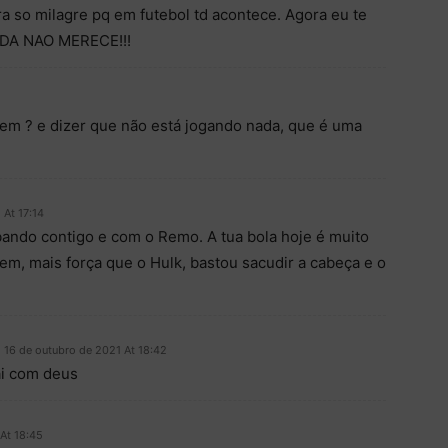
a so milagre pq em futebol td acontece. Agora eu te
7DA NAO MERECE!!!
mem ? e dizer que não está jogando nada, que é uma
 At 17:14
bando contigo e com o Remo. A tua bola hoje é muito
em, mais força que o Hulk, bastou sacudir a cabeça e o
16 de outubro de 2021 At 18:42
ai com deus
At 18:45