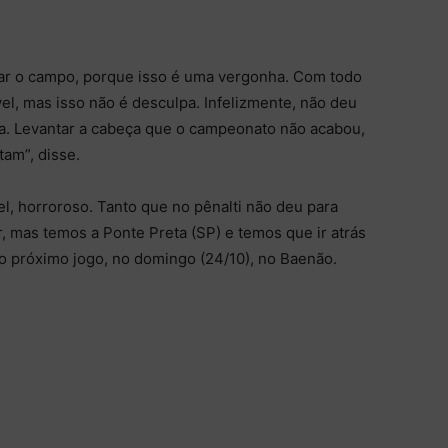
tar o campo, porque isso é uma vergonha. Com todo
vel, mas isso não é desculpa. Infelizmente, não deu
ia. Levantar a cabeça que o campeonato não acabou,
am”, disse.
vel, horroroso. Tanto que no pênalti não deu para
ar, mas temos a Ponte Preta (SP) e temos que ir atrás
o próximo jogo, no domingo (24/10), no Baenão.