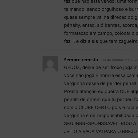
faz que nao esta vendo, uma form
teimando, sendo orgulhoso e burr
quase sempre vai na direcao do gol
pênalty, entao, alô bentes, acord
formatacao em campo, colocar o ce
faz 1, e diz a ele que tem zagueiro
Sempre remista
16 de outubro de 2021
GEDOZ, deixe de ser froxo joga m
você não joga E honrra essa cami
vergonha dessa de perder pênal
Presta atenção eu queira QUE al
pênalti de ontem que tu perdeu f
com o CLUBE CERTO pois é cria v
vergonha e de responsabilidade
SEU INRRESPONSSAVEl . BOSTA 
JEITO A VACA VAI PARA O BREJO