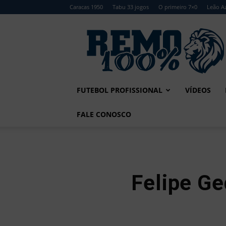
Caracas 1950
Tabu 33 jogos
O primeiro 7×0
Leão Az
Remo
100%
FUTEBOL PROFISSIONAL
VÍDEOS
FALE CONOSCO
Felipe Ge