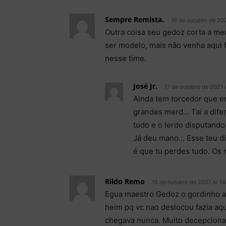
Sempre Remista.
16 de outubro de 202
Outra coisa seu gedoz corta a mer
ser modelo, mais não venha aqui f
nesse time.
José Jr.
17 de outubro de 2021 
Ainda tem torcedor que e
grandes merd… Taí a dife
tudo e o lerdo disputando
Já deu mano… Esse teu di
é que tu perdes tudo. O
Rildo Remo
16 de outubro de 2021 At 14
Egua maestro Gedoz o gordinho ar
heim pq vc nao deslocou fazia aqu
chegava nunca. Muito decepcionan