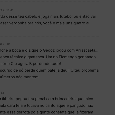
1 At 13:41
da desse teu cabelo e joga mais futebol ou então vai
aser vergonha pra nós, você e mais uns quatro aí
At 20:01
nche a boca e diz que o Gedoz jogou com Arrascaeta…
rença técnica gigantesca. Um no Flamengo ganhando
 série C e agora B perdendo tudo!
scurso de só perde quem bate já deu!! O teu problema
s números não mentem.
:32
tiıheiro pegou teu penal cara brincadeira que mico
ela cara feia e tocava no canto aquele pançudo nao
te essa derrota pq a gente constata que ja fizeram