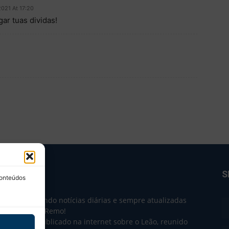
2021 At 17:20
r tuas dividas!
BRE NÓS
S
conteúdos
e 2004 trazendo notícias diárias e sempre atualizadas
e o Clube do Remo!
 o que sai publicado na internet sobre o Leão, reunido