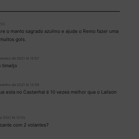
:53
re o manto sagrado azulino e ajude o Remo fazer uma
muitos gols.
vereiro de 2021 At 12:57
 time!jo
vereiro de 2021 At 12:59
e esta no Castanhal é 10 vezes melhor que o Lailson
de 2021 At 13:55
ante com 2 volantes?