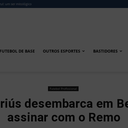
ul: um ser mitológico
FUTEBOL DE BASE
OUTROS ESPORTES
BASTIDORES
Futebol Profissional
riús desembarca em B
assinar com o Remo