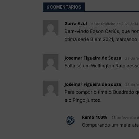
6 COMENTÁRIOS
Garra Azul
27 de fevereiro de 2021 At 14
Bem-vindo Edson Cariús, que hon
ótima série B em 2021, marcando 
Josemar Figueira de Souza
28 de fe
Falta só um Wellington Rato nesse
Josemar Figueira de Souza
28 de fe
Para compor o time o Quadrado qu
e o Pingo juntos.
Remo 100%
28 de fevereiro 
Comparando um meia-atac