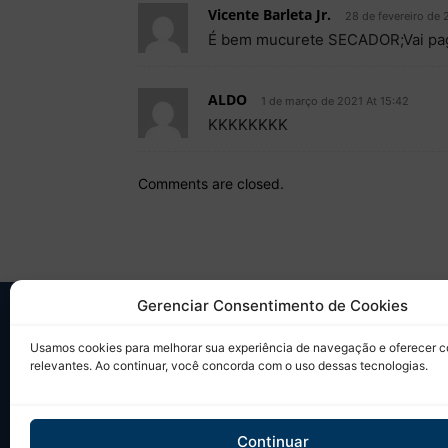
Vicente Barleta Jr.
28 de fevereiro de 
É bem mucurete SECADOR;Vai paga
ALDO
1 de março de 2021 At 15:42
KKKKKKKK
Comments are closed.
Gerenciar Consentimento de Cookies
SO
Usamos cookies para melhorar sua experiência de navegação e oferecer 
relevantes. Ao continuar, você concorda com o uso dessas tecnologias.
Desd
sobr
Tudo
Continuar