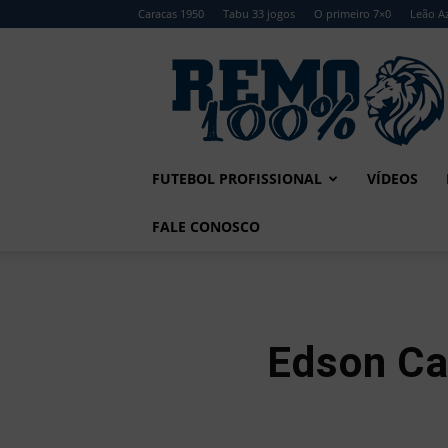
Caracas 1950
Tabu 33 jogos
O primeiro 7×0
Leão Az
Remo
100%
FUTEBOL PROFISSIONAL
VÍDEOS
FALE CONOSCO
Edson Ca