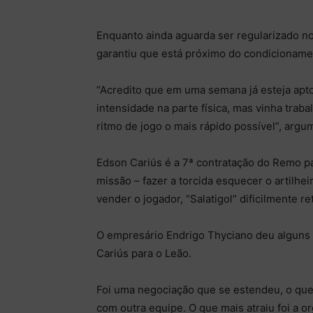
Enquanto ainda aguarda ser regularizado no 
garantiu que está próximo do condicionamen
“Acredito que em uma semana já esteja apto
intensidade na parte física, mas vinha tra
ritmo de jogo o mais rápido possível”, argu
Edson Cariús é a 7ª contratação do Remo 
missão – fazer a torcida esquecer o artilhei
vender o jogador, “Salatigol” dificilmente 
O empresário Endrigo Thyciano deu alguns 
Cariús para o Leão.
Foi uma negociação que se estendeu, o que
com outra equipe. O que mais atraiu foi a o