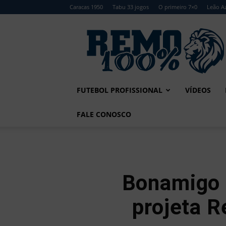
Caracas 1950
Tabu 33 jogos
O primeiro 7×0
Leão Az
Remo
100%
FUTEBOL PROFISSIONAL
VÍDEOS
FALE CONOSCO
Bonamigo p
projeta R