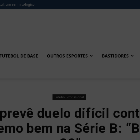
ul: um ser mitológico
FUTEBOL DE BASE
OUTROS ESPORTES
BASTIDORES
Futebol Profissional
revê duelo difícil cont
emo bem na Série B: “B