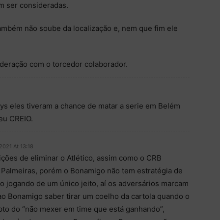
m ser consideradas.
mbém não soube da localização e, nem que fim ele
sideração com o torcedor colaborador.
s eles tiveram a chance de matar a serie em Belém
 eu CREIO.
2021 At 13:18
ções de eliminar o Atlético, assim como o CRB
 Palmeiras, porém o Bonamigo não tem estratégia de
o jogando de um único jeito, aí os adversários marcam
ao Bonamigo saber tirar um coelho da cartola quando o
epto do “não mexer em time que está ganhando”,