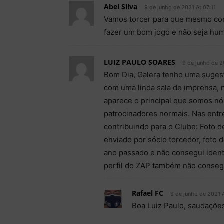
Abel Silva
9 de junho de 2021 At 07:11
Vamos torcer para que mesmo com 
fazer um bom jogo e não seja hu
LUIZ PAULO SOARES
9 de junho de 2
Bom Dia, Galera tenho uma sugest
com uma linda sala de imprensa, 
aparece o principal que somos nós
patrocinadores normais. Nas entr
contribuindo para o Clube: Foto 
enviado por sócio torcedor, foto
ano passado e não consegui identi
perfil do ZAP também não conseg
Rafael FC
9 de junho de 2021 
Boa Luiz Paulo, saudações