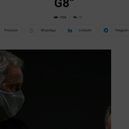
G8”
1858
13
Pinterest
WhatsApp
Linkedin
Telegram