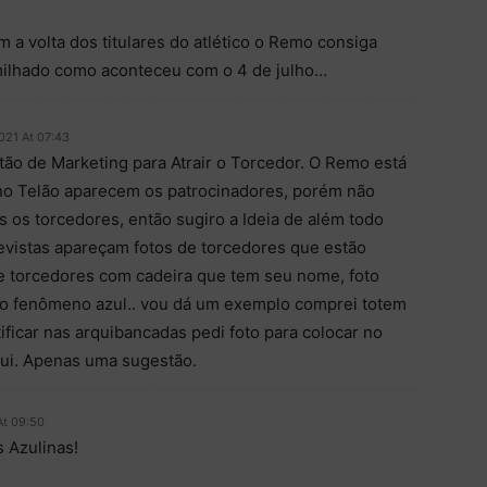
a volta dos titulares do atlético o Remo consiga
milhado como aconteceu com o 4 de julho…
021 At 07:43
ão de Marketing para Atrair o Torcedor. O Remo está
no Telão aparecem os patrocinadores, porém não
 os torcedores, então sugiro a Ideia de além todo
evistas apareçam fotos de torcedores que estão
de torcedores com cadeira que tem seu nome, foto
 do fenômeno azul.. vou dá um exemplo comprei totem
ficar nas arquibancadas pedi foto para colocar no
ui. Apenas uma sugestão.
At 09:50
 Azulinas!