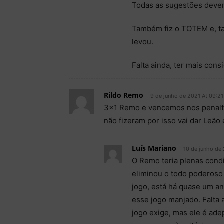
Todas as sugestões deve
Também fiz o TOTEM e, ta
levou.
Falta ainda, ter mais con
Rildo Remo
9 de junho de 2021 At 09:21
3×1 Remo e vencemos nos penalty
não fizeram por isso vai dar Leão
Luís Mariano
10 de junho de 
O Remo teria plenas condi
eliminou o todo poderoso
jogo, está há quase um an
esse jogo manjado. Falta 
jogo exige, mas ele é ad