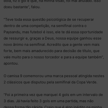
bola, fiz o gol e que, na minha visão, foi mal anulado. Isso
doeu bastante”, falou.
“Teve toda essa questão psicológica de se recuperar
dentro de uma competição, na semifinal contra o
Paysandu, mas futebol é isso, ele te dá essa oportunidade
de ressurgir e, graças a Deus, nossa equipe ganhou esse
novo ânimo na semifinal. Acredito que a gente vem mais
forte, bem mais amadurecido para decisão de título, que
vale muito para o nosso torcedor e para a equipe também”,
apontou.
O camisa 9 comemorou uma marca pessoal atingida nestes
2 clássicos que disputou pela semifinal da Copa Verde.
“Foi a primeira vez que marquei 4 gols em um intervalo de
3 dias. Já havia feito 3 gols em uma partida, mas não
dessa forma tão rápida. Creio que é algo inédito na minha