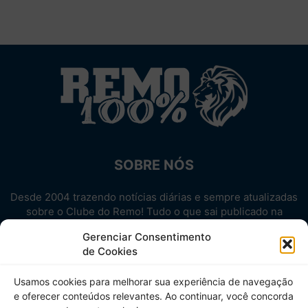
SOBRE NÓS
Desde 2004 trazendo notícias diárias e sempre atualizadas
sobre o Clube do Remo! Tudo o que sai publicado na
internet sobre o Leão, reunido em um único lugar!
Gerenciar Consentimento
Aproveite! Site não-oficial.
de Cookies
SIGA-NOS
Usamos cookies para melhorar sua experiência de navegação
e oferecer conteúdos relevantes. Ao continuar, você concorda