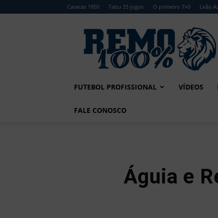
Caracas 1950
Tabu 33 jogos
O primeiro 7×0
Leão Az
Remo
100%
FUTEBOL PROFISSIONAL
VÍDEOS
FALE CONOSCO
Águia e R