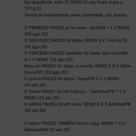
Na sequência, mais 02 PASSOS nas finais (para o
TÍTULO).
Vamos acompanhando essa caminhada, por etapas.
O PRIMEIRO PASSO já foi dado: Jacú/BA 1 X 2 REMO
(09.ago.20)
O SEGUNDO PASSO foi dado: REMO 2 X 1 Ferrín/CE
(16.ago.20)
O TERCEIRO PASSO também foi dado: Iper.atriz/MA
0 x 0 REMO (24.ago.20)
Mais um PASSO foi dado, o quarto: REMO 0 X 0 Velha
Nova/GO (30.ago.20)
O quinto PASSO foi dado: Treze/PB 2 x 2 REMO
(10.set.20)
O Sexto PASSO foi um tropeço… Santinha/PE 1 x 0
REMO (13.set.20)
O sétimo PASSO foi em casa: REMO 0 X 0 Botinha/PB
(20.set.20)
O oitavo PASSO TAMBÉM foi em casa: REMO 1 X 0
Manaós/AM (27.set.20)