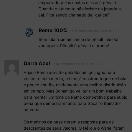
empurrado pelas costas e, isso é pênalti.
Quando o atacante não insiste na jogada e,
cai. Fica sendo chamado de “cai-cai”.
Remo 100%
28 de setembro de 2020 At 12:23
Sem falar que em lance de pênalti não há
vantagem. Pênalti é pênalti e pronto!
Garra Azul
27 de setembro de 2020 At 22:06
Hoje o Remo armado pelo Bonamigo jogou para
vencer e com mérito, o time já mostrou toque de bola
e pouco chutão, nitidamente uma melhor distribuição
em campo. Mas Bonamigo vai ter um bom trabalho
para montar um time do Remo competitivo para subir,
pena que demoraram tanto para trocar o treinador
anterior.
Os meninos da base deram a resposta para os
descrentes de seus valores. O Hélio e o Warlei foram