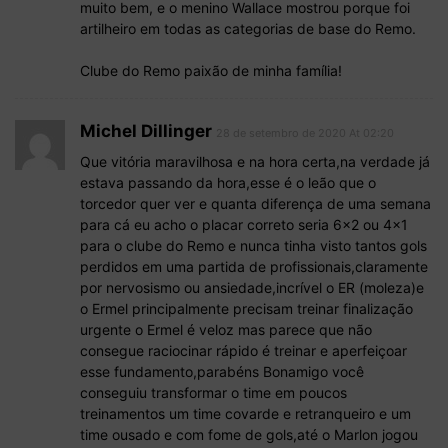
muito bem, e o menino Wallace mostrou porque foi
artilheiro em todas as categorias de base do Remo.
Clube do Remo paixão de minha família!
Michel Dillinger
28 de setembro de 2020 At 02:20
Que vitória maravilhosa e na hora certa,na verdade já
estava passando da hora,esse é o leão que o
torcedor quer ver e quanta diferença de uma semana
para cá eu acho o placar correto seria 6×2 ou 4×1
para o clube do Remo e nunca tinha visto tantos gols
perdidos em uma partida de profissionais,claramente
por nervosismo ou ansiedade,incrível o ER (moleza)e
o Ermel principalmente precisam treinar finalização
urgente o Ermel é veloz mas parece que não
consegue raciocinar rápido é treinar e aperfeiçoar
esse fundamento,parabéns Bonamigo você
conseguiu transformar o time em poucos
treinamentos um time covarde e retranqueiro e um
time ousado e com fome de gols,até o Marlon jogou