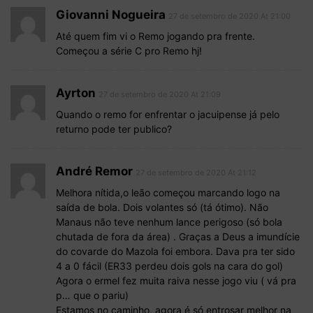
Giovanni Nogueira
27 de setembro de 2020 At 21:00
Até quem fim vi o Remo jogando pra frente.
Começou a série C pro Remo hj!
Ayrton
27 de setembro de 2020 At 21:09
Quando o remo for enfrentar o jacuipense já pelo
returno pode ter publico?
André Remor
27 de setembro de 2020 At 21:12
Melhora nítida,o leão começou marcando logo na
saída de bola. Dois volantes só (tá ótimo). Não
Manaus não teve nenhum lance perigoso (só bola
chutada de fora da área) . Graças a Deus a imundície
do covarde do Mazola foi embora. Dava pra ter sido
4 a 0 fácil (ER33 perdeu dois gols na cara do gol)
Agora o ermel fez muita raiva nesse jogo viu ( vá pra
p… que o pariu)
Estamos no caminho, agora é só entrosar melhor na