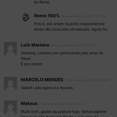
do Remo.
Remo 100%
28 de setembro de 2020 At 13:31
Pois é, até ontem (quando respondemos)
ainda não havia sido oficializado. Agora foi.
Luís Mariano
27 de setembro de 2020 At 20:46
Diretoria, contrate um centrovante pelo amor de
Deus!
É pra ontem!
MARCELO MENDES
27 de setembro de 2020 At 20:47
Valeu!! Leão agora é a mucura.
Mateus
27 de setembro de 2020 At 20:50
Muito bem, gostei da postura hoje. Vamos esperar
uma evolução daqui pra frente e a quebra do