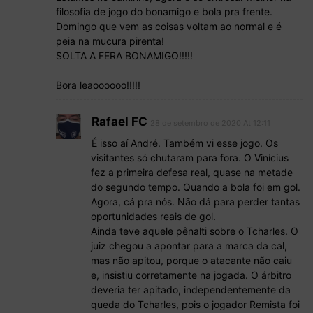
filosofia de jogo do bonamigo e bola pra frente.
Domingo que vem as coisas voltam ao normal e é
peia na mucura pirenta!
SOLTA A FERA BONAMIGO!!!!!
Bora leaoooooo!!!!!
Rafael FC
28 de setembro de 2020 At 12:11
É isso aí André. Também vi esse jogo. Os
visitantes só chutaram para fora. O Vinícius
fez a primeira defesa real, quase na metade
do segundo tempo. Quando a bola foi em gol.
Agora, cá pra nós. Não dá para perder tantas
oportunidades reais de gol.
Ainda teve aquele pênalti sobre o Tcharles. O
juiz chegou a apontar para a marca da cal,
mas não apitou, porque o atacante não caiu
e, insistiu corretamente na jogada. O árbitro
deveria ter apitado, independentemente da
queda do Tcharles, pois o jogador Remista foi