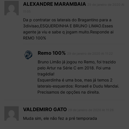
ALEXANDRE MARAMBAIA
29 de janeiro de 2020 At
11:05
Da p contratar os laterais do Bragantino para a
3divisao,ESQUERDINHA E BRUNO LIMAO.Esses
agente ja viu e sabe q jogam muito.Responde ai
REMO 100%
Remo 100%
29 de janeiro de 2020 At 11:22
Bruno Limão já jogou no Remo, foi trazido
pelo Artur na Série C em 2018. Foi uma
tragédia!
Esquerdinha é uma boa, mas já temos 2
laterais-esquerdos: Ronaell e Dudu Mandai.
Precisamos de opções na direita.
VALDEMIRO GATO
29 de janeiro de 2020 At 11:26
Muda sim, ele não fez a pré temporada