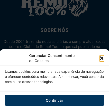
SOBRE NÓS
Desde 2004 trazendo notícias diárias e sempre atualizadas
sobre o Clube do Remo! Tudo o que sai publicado na
internet sobre o Leão, reunido em um único lugar!
Gerenciar Consentimento
Aproveite! Site não-oficial.
de Cookies
SIGA-NOS
Usamos cookies para melhorar sua experiência de navegação
e oferecer conteúdos relevantes. Ao continuar, você concorda
com o uso dessas tecnologias.
Continuar