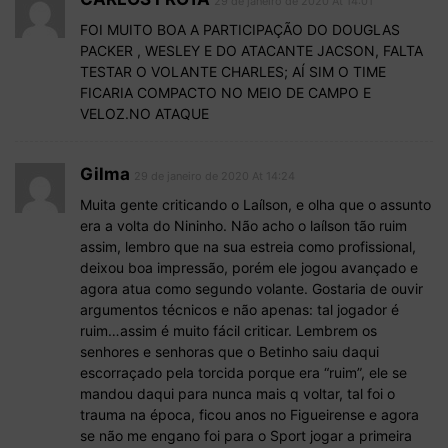
29 de janeiro de 2020 At 14:01
FOI MUITO BOA A PARTICIPAÇÃO DO DOUGLAS
PACKER , WESLEY E DO ATACANTE JACSON, FALTA
TESTAR O VOLANTE CHARLES; AÍ SIM O TIME
FICARIA COMPACTO NO MEIO DE CAMPO E
VELOZ.NO ATAQUE
Gilma
29 de janeiro de 2020 At 14:24
Muita gente criticando o Laílson, e olha que o assunto
era a volta do Nininho. Não acho o laílson tão ruim
assim, lembro que na sua estreia como profissional,
deixou boa impressão, porém ele jogou avançado e
agora atua como segundo volante. Gostaria de ouvir
argumentos técnicos e não apenas: tal jogador é
ruim…assim é muito fácil criticar. Lembrem os
senhores e senhoras que o Betinho saiu daqui
escorraçado pela torcida porque era “ruim”, ele se
mandou daqui para nunca mais q voltar, tal foi o
trauma na época, ficou anos no Figueirense e agora
se não me engano foi para o Sport jogar a primeira