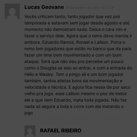
Lucas Geovane
29 de janeiro de 2020 At 12:19
Vocês criticam tanto, tanto jogador que vez pré
temporada e estavam sem jogar desde agosto e até
momento não demostram nada. Deixa o cara vim e
fazer o serviço dele. Agora que o remo deve manda ir
embora, Eduardo Ramos, Ronael e Laílson. Porra o
remo tem jogadores que estão no banco que da para
fazer um time bem movimentado e com um bom
ataque. Será que não deu pra percebe um pouco
como o Douglas se saiu ao entrar, e com a entrada do
Hélio e Wasley. Tem o pingo ali e um bom jogador
também, tantos atletas bons de movimentação e
velocidade e técnica. E agora fica nessa de por saco
velho pra joga. esse Laílson mesmo o pior de todos
ele e que nem Eduardo, mata toda jogada. Não faz
nada só segura a bola e corre com ela matando o
jogo
RAFAEL RIBEIRO