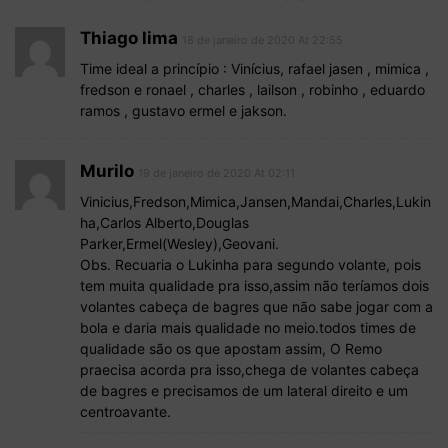
Thiago lima
18 de janeiro de 2020 At 22:55
Time ideal a princípio : Vinícius, rafael jasen , mimica ,
fredson e ronael , charles , lailson , robinho , eduardo
ramos , gustavo ermel e jakson.
Murilo
19 de janeiro de 2020 At 02:11
Vinicius,Fredson,Mimica,Jansen,Mandai,Charles,Lukin
ha,Carlos Alberto,Douglas
Parker,Ermel(Wesley),Geovani.
Obs. Recuaria o Lukinha para segundo volante, pois
tem muita qualidade pra isso,assim não teríamos dois
volantes cabeça de bagres que não sabe jogar com a
bola e daria mais qualidade no meio.todos times de
qualidade são os que apostam assim, O Remo
praecisa acorda pra isso,chega de volantes cabeça
de bagres e precisamos de um lateral direito e um
centroavante.