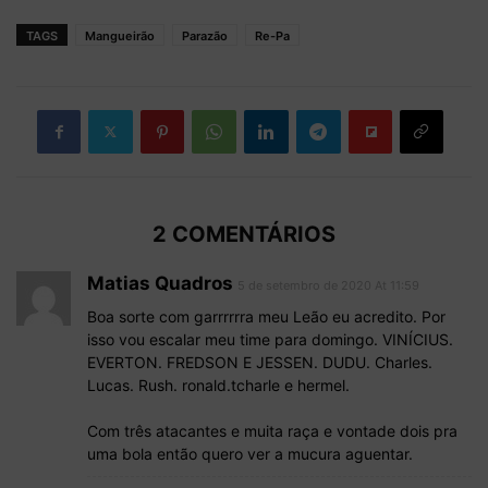
TAGS
Mangueirão
Parazão
Re-Pa
2 COMENTÁRIOS
Matias Quadros
5 de setembro de 2020 At 11:59
Boa sorte com garrrrrra meu Leão eu acredito. Por
isso vou escalar meu time para domingo. VINÍCIUS.
EVERTON. FREDSON E JESSEN. DUDU. Charles.
Lucas. Rush. ronald.tcharle e hermel.
Com três atacantes e muita raça e vontade dois pra
uma bola então quero ver a mucura aguentar.