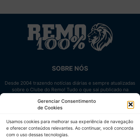
SOBRE NÓS
Desde 2004 trazendo notícias diárias e sempre atualizadas
sobre o Clube do Remo! Tudo o que sai publicado na
internet sobre o Leão, reunido em um único lugar!
Gerenciar Consentimento
Aproveite! Site não-oficial.
de Cookies
SIGA-NOS
Usamos cookies para melhorar sua experiência de navegação
e oferecer conteúdos relevantes. Ao continuar, você concorda
com o uso dessas tecnologias.