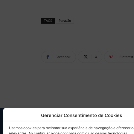
TAGS
Parazão
Facebook
X
Pinterest
Gerenciar Consentimento de Cookies
SO
Usamos cookies para melhorar sua experiência de navegação e oferecer 
relevantes. Ao continuar, você concorda com o uso dessas tecnologias.