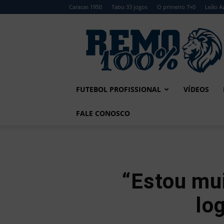
Caracas 1950
Tabu 33 jogos
O primeiro 7×0
Leão Az
Remo
100%
FUTEBOL PROFISSIONAL
VÍDEOS
FALE CONOSCO
“Estou mui
log