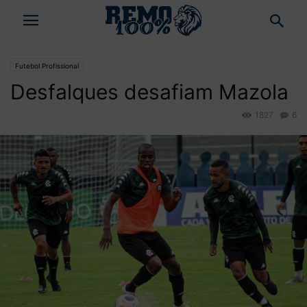
Futebol Profissional
Desfalques desafiam Mazola
1827
6