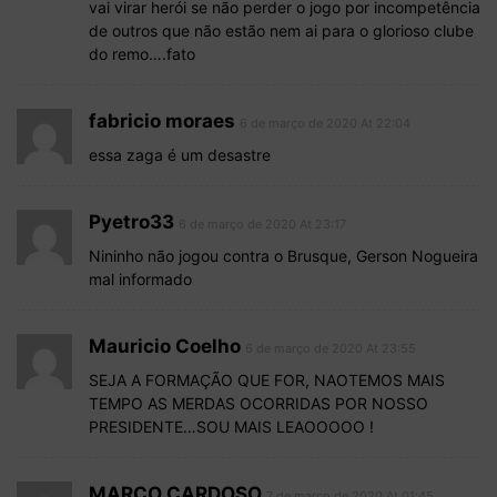
vai virar herói se não perder o jogo por incompetência
de outros que não estão nem ai para o glorioso clube
do remo….fato
fabricio moraes
6 de março de 2020 At 22:04
essa zaga é um desastre
Pyetro33
6 de março de 2020 At 23:17
Nininho não jogou contra o Brusque, Gerson Nogueira
mal informado
Mauricio Coelho
6 de março de 2020 At 23:55
SEJA A FORMAÇÃO QUE FOR, NAOTEMOS MAIS
TEMPO AS MERDAS OCORRIDAS POR NOSSO
PRESIDENTE…SOU MAIS LEAOOOOO !
MARCO CARDOSO
7 de março de 2020 At 01:45