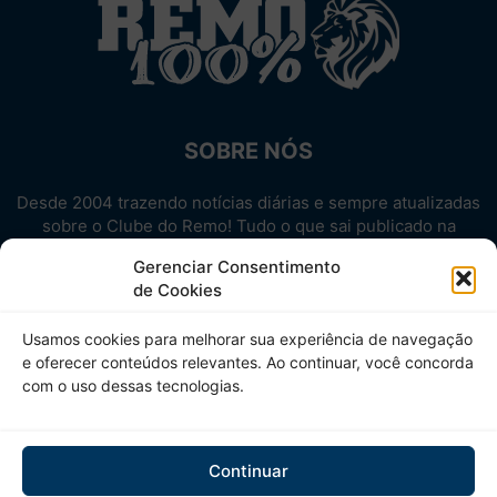
SOBRE NÓS
Desde 2004 trazendo notícias diárias e sempre atualizadas
sobre o Clube do Remo! Tudo o que sai publicado na
internet sobre o Leão, reunido em um único lugar!
Gerenciar Consentimento
Aproveite! Site não-oficial.
de Cookies
SIGA-NOS
Usamos cookies para melhorar sua experiência de navegação
e oferecer conteúdos relevantes. Ao continuar, você concorda
com o uso dessas tecnologias.
Continuar