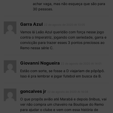
achar vaga, mas não esqueça que são para
30 pessoas.
Garra Azul
22 de agosto de 2020 At 13:05
Vamos lá Leão Azul queridão com força nesse jogo
contra o Imperatriz, jogando com seriedade, garra e
convicção para trazer esses 3 pontos preciosos ao
Remo nessa série C.
Giovanni Nogueira
22 de agosto de 2020 At 14:01
Estão com sorte, se fosse a D viajariam de pôpôpô.
Isso é pra lembrar e jogar futebol em busca da B.
goncalves jr
22 de agosto de 2020 At 16:08
O que propôs avião até Marabá e depois ônibus, vai
ver não compra um chaveiro na Boutique do Remo
para ajudar o clube e vem com essa história de