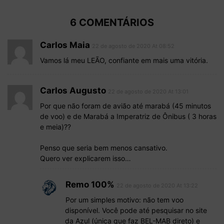
6 COMENTÁRIOS
Carlos Maia
22 de agosto de 2020 At 08:52
Vamos lá meu LEÃO, confiante em mais uma vitória.
Carlos Augusto
22 de agosto de 2020 At 13:01
Por que não foram de avião até marabá (45 minutos
de voo) e de Marabá a Imperatriz de Ônibus ( 3 horas
e meia)??
Penso que seria bem menos cansativo.
Quero ver explicarem isso…
Remo 100%
22 de agosto de 2020 At 13:22
Por um simples motivo: não tem voo
disponível. Você pode até pesquisar no site
da Azul (única que faz BEL-MAB direto) e