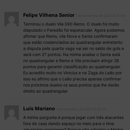
Felipe Vilhena Senior
1 de novembro de 2020 At 20:44
Terminou o duelo Vila 0X0 Remo. O duelo foi muito
disputado o Paredão foi espetacular. Agora podemos
afirmar que Remo, vila Nova e Santa confirmaram
que estão credenciados ao quadrangular entretanto
a disputa pela quarta vaga vai ser no saldo de gols e
será com 27 pontos. Na minha analise o Santa está
no quadrangular e Remo e Vila precisam atingir 28
pontos para garantir classificação ao quadrangular.
Eu acredito muito no Vinicius e na Zaga do Leão por
isso eu afirmo que o Leão precisa apenas confirmar
nos próximos duelos os seus pontos que lhe darão
direito ao quadrangular.
Luís Mariano
1 de novembro de 2020 At 20:52
A minha pergunta é porque jogar com três atacantes
fora de casa dando espaço no meio para o time
adversário pressionar? Porque não adiantar o Marlon