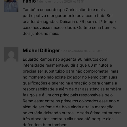
Fábio
1 de novembro de 2020 At 15:51
Também concordo q o Carlos alberto é mais
participativo e brigador pelo bola como tmb. Ser
criador de jogadas. Deixaria o ER para o 2* tempo
caso houvesse necessidade. Ou tmb seria bom os
dois juntos no meio.
Michel Dillinger
1 de novembro de 2020 At 15:55
Eduardo Ramos não aguenta 90 minutos com
intensidade realmente,eu diria que 60 minutos e
precisa ser substituído para não comprometer ,mas
no momento não existe jogador no Remo com suas
qualificações e talento na armação o cara chama a
responsabilidade e além de dar assistências também
faz gols e é um dos principais responsáveis pelo
Remo estar entre os primeiros colocados esse ano e
além de ser fome de bola ainda atrai a marcação
adversária deixando outros…e seria ótimo entrar com
três atacantes contra o vila nova,até porque eles
defendem bem também.