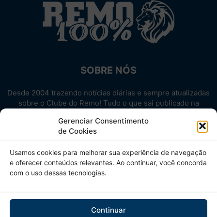
SOBRE NÓS
Desde 2004 trazendo notícias diárias e sempre atualizadas
sobre o Clube do Remo! Tudo o que sai publicado na
internet sobre o Leão, reunido em um único lugar!
Gerenciar Consentimento
Aproveite! Site não-oficial.
de Cookies
SIGA-NOS
Usamos cookies para melhorar sua experiência de navegação
e oferecer conteúdos relevantes. Ao continuar, você concorda
com o uso dessas tecnologias.
Continuar