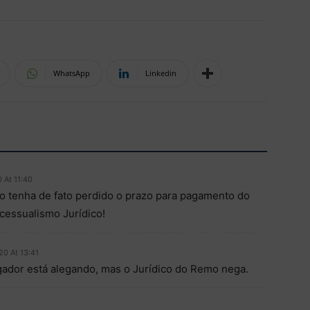
WhatsApp
Linkedin
0 At 11:40
o tenha de fato perdido o prazo para pagamento do
cessualismo Jurídico!
20 At 13:41
gador está alegando, mas o Jurídico do Remo nega.