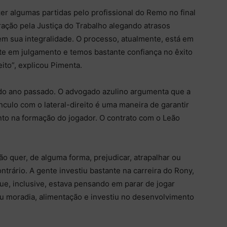
r algumas partidas pelo profissional do Remo no final
ração pela Justiça do Trabalho alegando atrasos
 em sua integralidade. O processo, atualmente, está em
e em julgamento e temos bastante confiança no êxito
ito”, explicou Pimenta.
o do ano passado. O advogado azulino argumenta que a
culo com o lateral-direito é uma maneira de garantir
nto na formação do jogador. O contrato com o Leão
ão quer, de alguma forma, prejudicar, atrapalhar ou
contrário. A gente investiu bastante na carreira do Rony,
que, inclusive, estava pensando em parar de jogar
deu moradia, alimentação e investiu no desenvolvimento