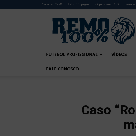
Caracas 1950
Tabu 33 jogos
O primeiro 7×0
Leão Az
Remo
100%
FUTEBOL PROFISSIONAL
VÍDEOS
FALE CONOSCO
Caso “Ro
m