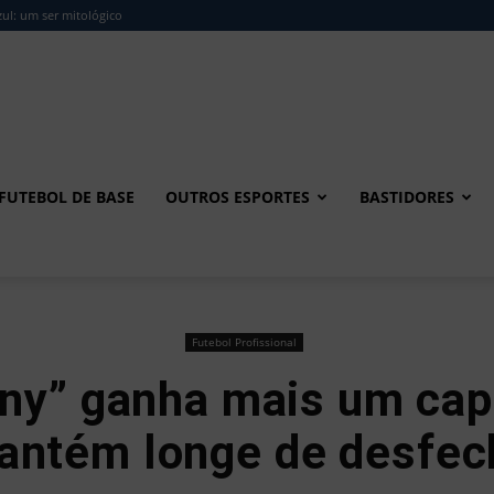
ul: um ser mitológico
FUTEBOL DE BASE
OUTROS ESPORTES
BASTIDORES
Futebol Profissional
ny” ganha mais um capí
antém longe de desfec