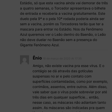
Estádio, só que esta vacina ainda vai demorar de três
a quatro semanas, o Torcedor apresentava o bilhete
de entrada e receberia a vacina gratuitamente. Este
duelo pela 9ª e o pela 10ª rodada poderia ainda ser
sem a vacina, porém os Torcedores terão que ter a
mascara para entrar no Estádio. Nos da Fenômeno
Azul queremos ver o Leão dentro do Baenão, o Leão
não deve duelar no Baenão sem a presença do
Gigante Fenômeno Azul.
Ênio
18 de março de 2020 At 17:35
Amigo, não existe vacina pra esse vírus. E o
contágio se dá através das gotículas
suspensas no ar e pelo contato com
superfícies contamidadas, como por exemplo,
corrimãos, assentos, entre outros. Além disso,
vale saber que o vírus pode sobreviar por até
três dias em qualquer superfície… então,
nesse caso, as máscaras não adiantam tanto
assim. As máscaras são indicadas pra quem