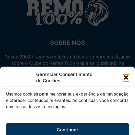
SOBRE NÓS
Desde 2004 trazendo notícias diárias e sempre atualizadas
sobre o Clube do Remo! Tudo o que sai publicado na
internet sobre o Leão, reunido em um único lugar!
Gerenciar Consentimento
Aproveite! Site não-oficial.
de Cookies
SIGA-NOS
Usamos cookies para melhorar sua experiência de navegação
e oferecer conteúdos relevantes. Ao continuar, você concorda
com o uso dessas tecnologias.
Continuar