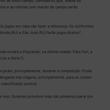
tor de meio-campo, considerou que, diante do
retos e as vitórias com mando de campo serão
Os jogos em casa vão fazer a diferença. Os confrontos
onda (RJ) e São José (RJ) farão jogos diretos”,
nda encara o Paysandu, na última rodada. Para Yuri, a
iza a Série C.
orçaram, principalmente, durante a competição. Podia
desgaste nas viagens, principalmente, para os clubes
classificação azulina.
e isso. Estamos próximos mas não podemos parar por