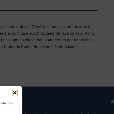
não adianta entrar o CAVANI como atacante de área no
ue ele conclua e automaticamente faça os gols. Acho
 passaram no clube, não apareceram por conta disso.
so Clube do Remo. Bem vindo, Neto Baiano!
BRE NÓS
S
conteúdos