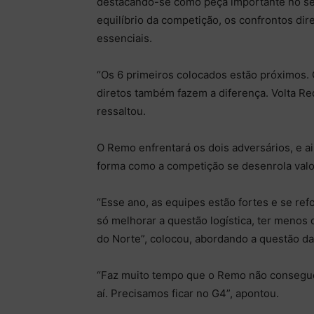
destacando-se como peça importante no se
equilíbrio da competição, os confrontos di
essenciais.
“Os 6 primeiros colocados estão próximos. 
diretos também fazem a diferença. Volta Red
ressaltou.
O Remo enfrentará os dois adversários, e ai
forma como a competição se desenrola valor
“Esse ano, as equipes estão fortes e se ref
só melhorar a questão logística, ter menos 
do Norte”, colocou, abordando a questão da 
“Faz muito tempo que o Remo não consegu
aí. Precisamos ficar no G4”, apontou.