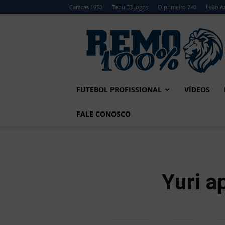
Caracas 1950
Tabu 33 jogos
O primeiro 7×0
Leão Az
Remo
100%
FUTEBOL PROFISSIONAL
VÍDEOS
FALE CONOSCO
Yuri a