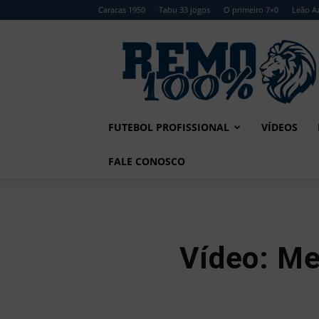
Caracas 1950
Tabu 33 jogos
O primeiro 7×0
Leão Az
Remo
100%
FUTEBOL PROFISSIONAL
VÍDEOS
FALE CONOSCO
Vídeo: Me