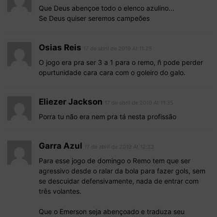
Que Deus abençoe todo o elenco azulino…
Se Deus quiser seremos campeões
Osias Reis
17 de abril de 2019 At 11:25
O jogo era pra ser 3 a 1 para o remo, ñ pode perder
opurtunidade cara cara com o goleiro do galo.
Eliezer Jackson
17 de abril de 2019 At 11:35
Porra tu não era nem pra tá nesta profissão
Garra Azul
17 de abril de 2019 At 12:33
Para esse jogo de domingo o Remo tem que ser
agressivo desde o ralar da bola para fazer gols, sem
se descuidar defensivamente, nada de entrar com
três volantes.
Que o Emerson seja abençoado e traduza seu