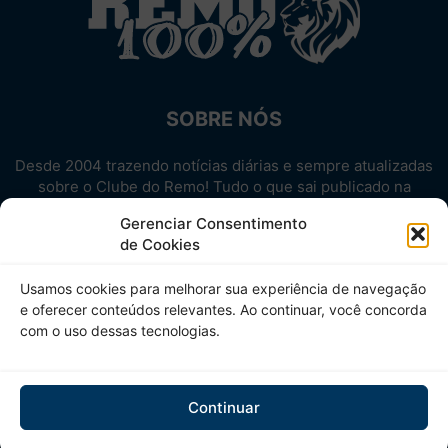
SOBRE NÓS
Desde 2004 trazendo notícias diárias e sempre atualizadas
sobre o Clube do Remo! Tudo o que sai publicado na
internet sobre o Leão, reunido em um único lugar!
Gerenciar Consentimento
Aproveite! Site não-oficial.
de Cookies
SIGA-NOS
Usamos cookies para melhorar sua experiência de navegação
e oferecer conteúdos relevantes. Ao continuar, você concorda
com o uso dessas tecnologias.
Continuar