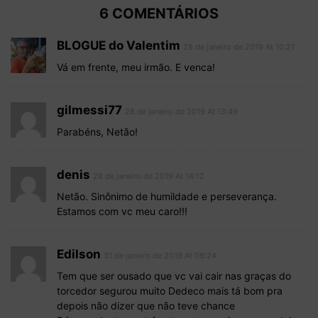
6 COMENTÁRIOS
BLOGUE do Valentim
28 de janeiro de 2019 At 10:21
Vá em frente, meu irmão. E venca!
gilmessi77
28 de janeiro de 2019 At 13:49
Parabéns, Netão!
denis
28 de janeiro de 2019 At 14:12
Netão. Sinônimo de humildade e perseverança.
Estamos com vc meu caro!!!
Edilson
31 de janeiro de 2019 At 09:24
Tem que ser ousado que vc vai cair nas graças do
torcedor segurou muito Dedeco mais tá bom pra
depois não dizer que não teve chance