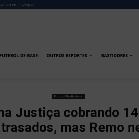
ul: um ser mitológico
FUTEBOL DE BASE
OUTROS ESPORTES
BASTIDORES
Futebol Profissional
na Justiça cobrando 1
atrasados, mas Remo n