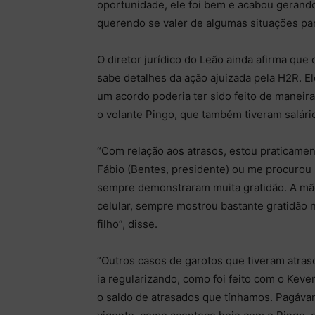
oportunidade, ele foi bem e acabou gerand
querendo se valer de algumas situações para
O diretor jurídico do Leão ainda afirma que 
sabe detalhes da ação ajuizada pela H2R. Ele
um acordo poderia ter sido feito de manei
o volante Pingo, que também tiveram salári
“Com relação aos atrasos, estou praticame
Fábio (Bentes, presidente) ou me procurou p
sempre demonstraram muita gratidão. A mãe
celular, sempre mostrou bastante gratidão 
filho”, disse.
“Outros casos de garotos que tiveram atra
ia regularizando, como foi feito com o Kev
o saldo de atrasados que tínhamos. Pagáva