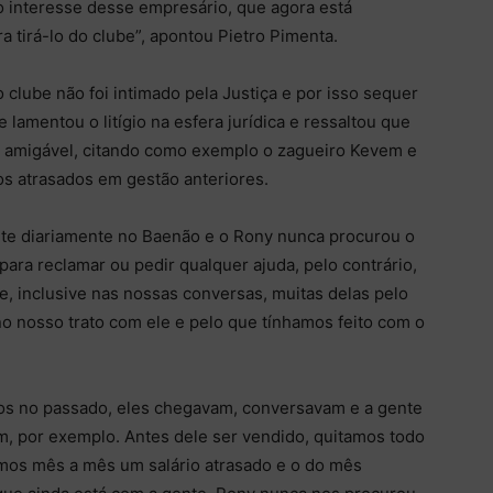
o interesse desse empresário, que agora está
 tirá-lo do clube”, apontou Pietro Pimenta.
o clube não foi intimado pela Justiça e por isso sequer
 lamentou o litígio na esfera jurídica e ressaltou que
ra amigável, citando como exemplo o zagueiro Kevem e
os atrasados em gestão anteriores.
nte diariamente no Baenão e o Rony nunca procurou o
ara reclamar ou pedir qualquer ajuda, pelo contrário,
, inclusive nas nossas conversas, muitas delas pelo
no nosso trato com ele e pelo que tínhamos feito com o
sos no passado, eles chegavam, conversavam e a gente
em, por exemplo. Antes dele ser vendido, quitamos todo
mos mês a mês um salário atrasado e o do mês