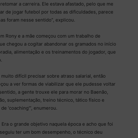
retomar a carreira. Ele estava afastado, pelo que me
r de jogar futebol por todas as dificuldades, parece
as foram nesse sentido”, explicou.
om Rony e a mãe começou com um trabalho de
 que chegou a cogitar abandonar os gramados no início
adia, alimentação e os treinamentos do jogador, que
.
uito difícil precisar sobre atraso salarial, então
u a ver formas de viabilizar que ele pudesse voltar
 sentido, a gente trouxe ele para morar no Baenão,
o, suplementação, treino técnico, tático físico e
e ‘coaching'”, enumerou.
 Era o grande objetivo naquela época e acho que foi
nseguiu ter um bom desempenho, o técnico deu