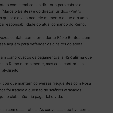
ontato com membros da diretoria para cobrar os
 (Marcelo Bentes) e do diretor jurídico (Pietro
ra quitar a dívida naquele momento e que era uma
a da responsabilidade do atual comando do Remo.
 vezes contato com o presidente Fábio Bentes, sem
sse alguém para defender os direitos do atleta.
sejam comprovados os pagamentos, a H2R afirma que
com o Remo normalmente, mas caso contrário, a
ral-direito.
explicou que mantém conversas frequentes com Rosa
a foi tratada a questão de salários atrasados. O
e o clube não iria pagar tal dívida.
resa com essa notícia. As conversas que tive com a