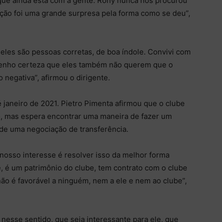
que ainda está com a gente. Rony nunca nos procurou
uação foi uma grande surpresa pela forma como se deu”,
eles são pessoas corretas, de boa índole. Convivi com
 tenho certeza que eles também não querem que o
 negativa”, afirmou o dirigente.
 janeiro de 2021. Pietro Pimenta afirmou que o clube
to, mas espera encontrar uma maneira de fazer um
de uma negociação de transferência.
nosso interesse é resolver isso da melhor forma
e, é um patrimônio do clube, tem contrato com o clube
não é favorável a ninguém, nem a ele e nem ao clube”,
nesse sentido, que seja interessante para ele, que