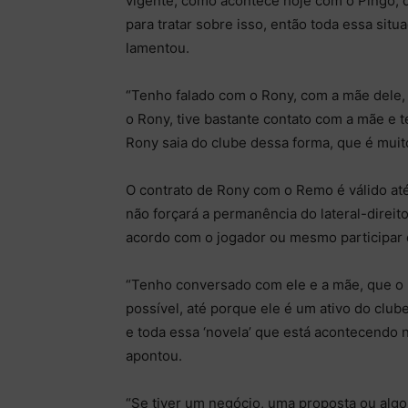
vigente, como acontece hoje com o Pingo, 
para tratar sobre isso, então toda essa sit
lamentou.
“Tenho falado com o Rony, com a mãe dele, 
o Rony, tive bastante contato com a mãe e
Rony saia do clube dessa forma, que é muito
O contrato de Rony com o Remo é válido até
não forçará a permanência do lateral-direi
acordo com o jogador ou mesmo participar 
“Tenho conversado com ele e a mãe, que o 
possível, até porque ele é um ativo do club
e toda essa ‘novela’ que está acontecendo 
apontou.
“Se tiver um negócio, uma proposta ou algo 