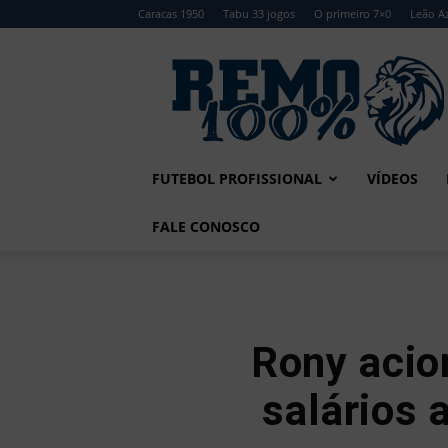
Caracas 1950
Tabu 33 jogos
O primeiro 7×0
Leão Az
Remo
100%
FUTEBOL PROFISSIONAL
VÍDEOS
FALE CONOSCO
Rony acio
salários 