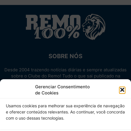
SOBRE NÓS
Desde 2004 trazendo notícias diárias e sempre atualizadas
sobre o Clube do Remo! Tudo o que sai publicado na
internet sobre o Leão, reunido em um único lugar!
Gerenciar Consentimento
Aproveite! Site não-oficial.
de Cookies
SIGA-NOS
Usamos cookies para melhorar sua experiência de navegação
e oferecer conteúdos relevantes. Ao continuar, você concorda
com o uso dessas tecnologias.