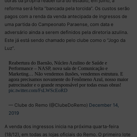
obras da própria reabertura do estádio, em julho, a
reforma será feita “bancada pela torcida”. Os custos serão
pagos com a renda da venda antecipada de ingressos de
uma partida do Campeonato Paraense, com data e
adversário ainda a serem definidos pela diretoria azulina.
Este já está sendo chamado pelo clube como o “Jogo da
Luz”.
Reabertura do Baenão, Núcleo Azulino de Saúde e
Performance – NASP, nova sala de Comunicação e
Marketing… Não vendemos ilusões, vendemos estrutura. E
agora precisamos novamente do Fenômeno Azul, nosso maior
patrocinador e o grande responsável por todas essas obras!
pic.twitter.com/FsLWScEoRD
— Clube do Remo (@ClubeDoRemo)
December 14,
2019
A venda dos ingressos inicia na próxima quarta-feira
(18/12), em todas as lojas oficiais do Remo. O primeiro lote