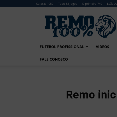
Caracas 1950
Tabu 33 jogos
O primeiro 7×0
Leão Az
Remo
100%
FUTEBOL PROFISSIONAL
VÍDEOS
FALE CONOSCO
Remo inic