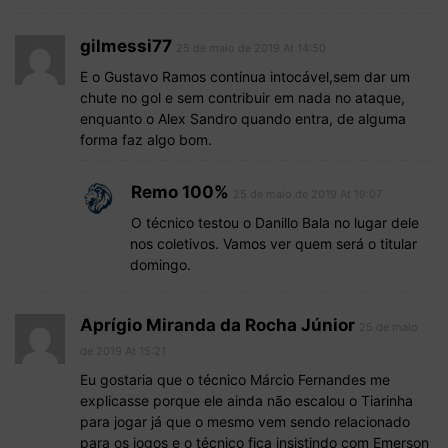
gilmessi77
25 de maio de 2019 At 14:50
E o Gustavo Ramos continua intocável,sem dar um
chute no gol e sem contribuir em nada no ataque,
enquanto o Alex Sandro quando entra, de alguma
forma faz algo bom.
Remo 100%
25 de maio de 2019 At 19:07
O técnico testou o Danillo Bala no lugar dele
nos coletivos. Vamos ver quem será o titular
domingo.
Aprígio Miranda da Rocha Júnior
25 de maio
de 2019 At 15:21
Eu gostaria que o técnico Márcio Fernandes me
explicasse porque ele ainda não escalou o Tiarinha
para jogar já que o mesmo vem sendo relacionado
para os jogos e o técnico fica insistindo com Emerson