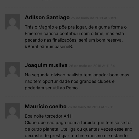
Adilson Santiago
25 de maio de 2019 At 21:20
Trás o Magrão e põe pra jogar, de alguma forma o
Emerson carioca contribuiu com o time, mas está
pecando nas finalizações, será um bom reserva.
#BoraLeãorumoasérieB.
Joaquim m.silva
26 de maio de 2019 At 11:34
Na segunda divisao paulista tem jogador bom ,mas
nao tem oportunidade nos grandes clubes e
poderiam ser util ao Remo
Maurício coelho
26 de maio de 2019 At 22:11
Boa noite torcedor Ari !!
Clube que não paga com a torcida que tem só se for
de outro planeta. ..te liga ou quantas vezes esse ano
deixaste de prestigiar teu time mesmo ele estando