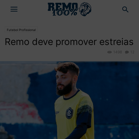
Futebol Profissional
Remo deve promover estreias
1498
12